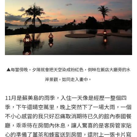
▲每當傍晚，夕陽就會把天空染成粉紅色，倒映在飯店大廳旁的水
岸景觀，如同走入畫中。
11月是蘇美島的雨季，入住一天像是經歷一整個四
季，下午還晴空萬里，晚上突然下了一場大雨，一個
不小心感冒的我只好忍痛取消期待已久的館內泰國餐
廳，乖乖待在房間內休息，讓人驚喜的是客房管家貼
心的準備了薑茶和蜂蜜送到房間，還附上一張卡片寫