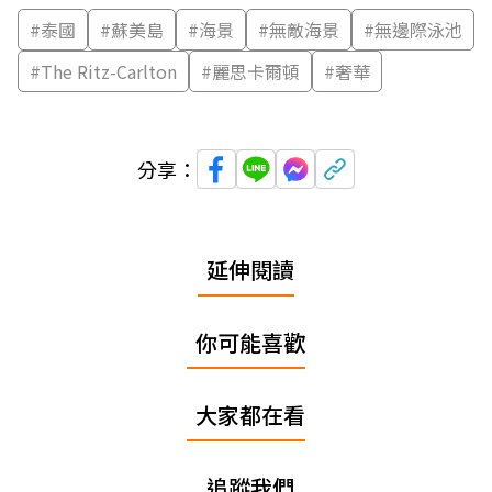
#
泰國
#
蘇美島
#
海景
#
無敵海景
#
無邊際泳池
#
The Ritz-Carlton
#
麗思卡爾頓
#
奢華
分享：
延伸閱讀
你可能喜歡
大家都在看
追蹤我們