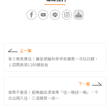
上一篇
第５晚免費住！麗星郵輪秋季早鳥優惠一次玩日韓，
１招再爽領1200餐飲金
下一篇
車票不要丟！超美飯店憑車票「住一晚送一晚」，千
元出頭入住、三溫暖買一送一