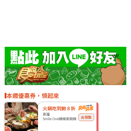
本週優惠券，領起來
火鍋吃到飽８折
高雄
去領取
Smile One精緻涮涮鍋