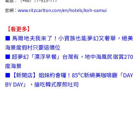
電話：（+66）77-915-777
官網：
www.ritzcarlton.com/en/hotels/koh-samui
【看更多】
■
馬爾地夫我來了！小資族也能夢幻又奢華，絕美
海景度假村只要這價位
■
超夢幻「漂浮早餐」台灣有，地中海風民宿賞270
度海景
■
【新開店】姐妹約會囉！85ºC新網美咖啡廳「DAY
BY DAY」，搶吃韓式厚煎吐司