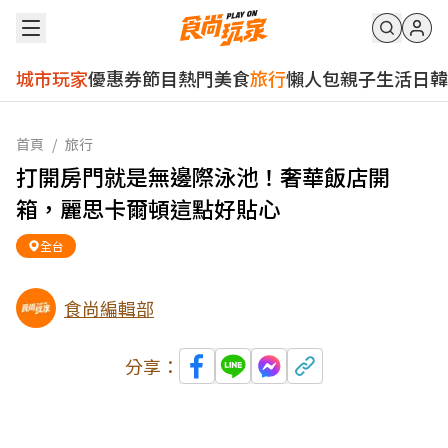
城市玩家
優惠券
節目
熱門
美食
旅行
懶人包
親子
生活
日韓
首頁
/
旅行
打開房門就是無邊際泳池！奢華飯店開
箱，麗思卡爾頓這點好貼心
全台
食尚編輯部
分享：