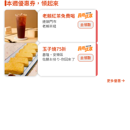
本週優惠券，領起來
老賴紅茶免費喝
連鎖門市
去領取
老賴茶棧
玉子燒75折
基隆・安樂區
去領取
佐藤お帰り-你回來了
更多優惠