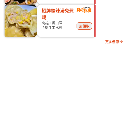
招牌酸辣湯免費
喝
高雄・鳳山區
去領取
今鼎手工水餃
更多優惠