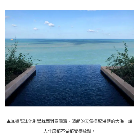
▲無邊際泳池別墅就面對泰國灣，晴朗的天氣搭配湛藍的大海，讓
人什麼都不做都覺得放鬆。