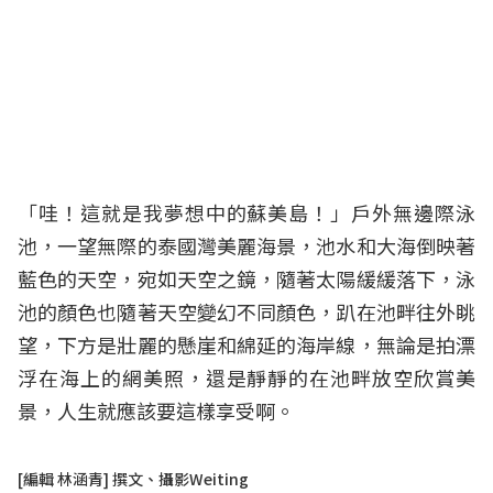
「哇！這就是我夢想中的蘇美島！」戶外無邊際泳
池，一望無際的泰國灣美麗海景，池水和大海倒映著
藍色的天空，宛如天空之鏡，隨著太陽緩緩落下，泳
池的顏色也隨著天空變幻不同顏色，趴在池畔往外眺
望，下方是壯麗的懸崖和綿延的海岸線，無論是拍漂
浮在海上的網美照，還是靜靜的在池畔放空欣賞美
景，人生就應該要這樣享受啊。
[編輯 林涵青] 撰文、攝影Weiting