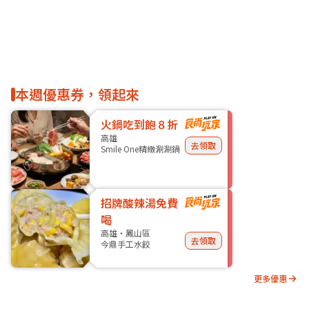
本週優惠券，領起來
火鍋吃到飽８折
高雄
去領取
Smile One精緻涮涮鍋
招牌酸辣湯免費
喝
高雄・鳳山區
去領取
今鼎手工水餃
更多優惠