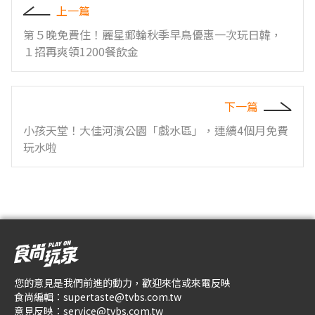
上一篇
第５晚免費住！麗星郵輪秋季早鳥優惠一次玩日韓，
１招再爽領1200餐飲金
下一篇
小孩天堂！大佳河濱公園「戲水區」，連續4個月免費
玩水啦
您的意見是我們前進的動力，歡迎來信或來電反映
食尚編輯：
supertaste@tvbs.com.tw
意見反映：
service@tvbs.com.tw