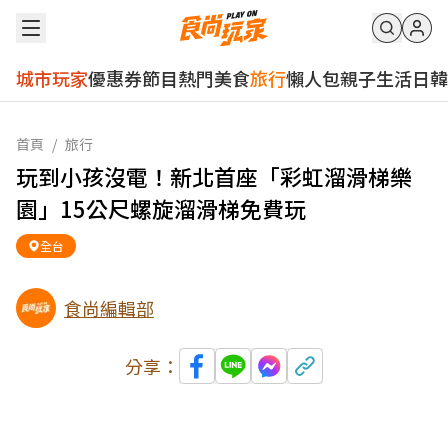
城市玩家
優惠券
節目
熱門
美食
旅行
懶人包
親子
生活
日韓
首頁
/
旅行
玩到小孩沒電！新北首座「彩虹溜滑梯樂
園」15公尺螺旋溜滑梯免費玩
全台
食尚編輯部
分享：