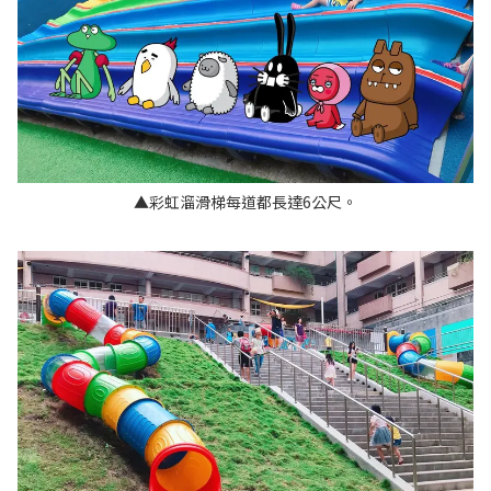
▲彩虹溜滑梯每道都長達6公尺。