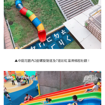
▲中庭花園內2座螺旋隧道及7道彩虹溜滑梯超壯觀！