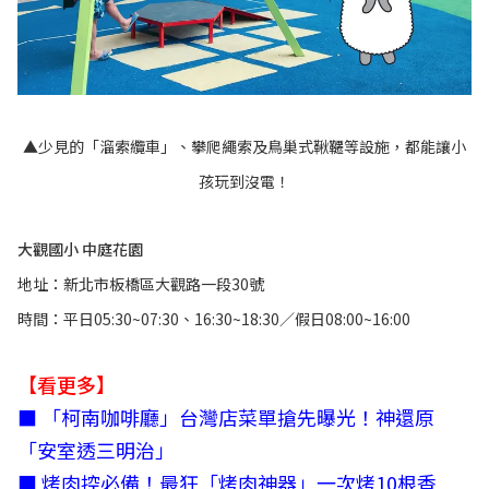
▲少見的「溜索纜車」、攀爬繩索及鳥巢式鞦韆等設施，都能讓小
孩玩到沒電！
大觀國小 中庭花園
地址：新北市板橋區大觀路一段30號
時間：平日05:30~07:30、16:30~18:30／假日08:00~16:00
【看更多】
■
「柯南咖啡廳」台灣店菜單搶先曝光！神還原
「安室透三明治」
■
烤肉控必備！最狂「烤肉神器」一次烤10根香