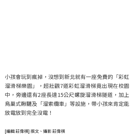
小孩會玩到瘋掉，沒想到新北就有一座免費的「彩虹
溜滑梯樂園」，超壯觀7道彩虹溜滑梯竟出現在校園
中，旁邊還有2座長達15公尺螺旋溜滑梯隧道，加上
鳥巢式鞦韆及「溜索纜車」等設施，帶小孩來肯定能
放電放到完全沒電！
[編輯 莊偉祺] 撰文、攝影 莊偉祺