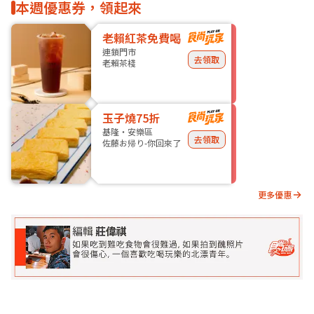
本週優惠券，領起來
老賴紅茶免費喝
連鎖門市
去領取
老賴茶棧
玉子燒75折
基隆・安樂區
去領取
佐藤お帰り-你回來了
更多優惠