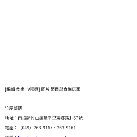
[編輯 食尚TV精選] 圖片 節目部食尚玩家
竹屋部落
地址：南投縣竹山鎮延平里東鄉路1-67號
電話：（049）263-9167、263-9161