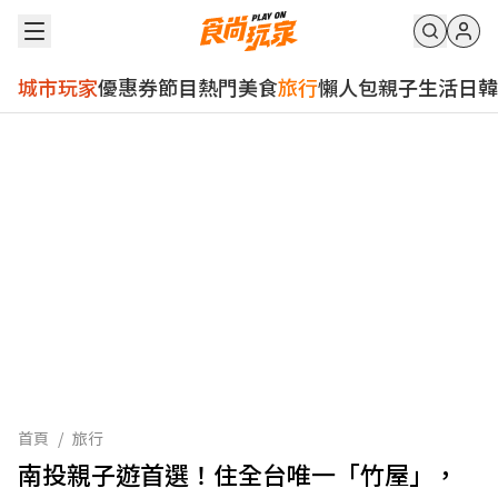
城市玩家
優惠券
節目
熱門
美食
旅行
懶人包
親子
生活
日韓
首頁
/
旅行
南投親子遊首選！住全台唯一「竹屋」，