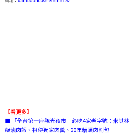
網址：
bamboohouse.emmm.tw
【看更多】
■
「全台第一座觀光夜市」必吃4家老字號：米其林
級滷肉飯、祖傳獨家肉羹、60年糟頭肉割包