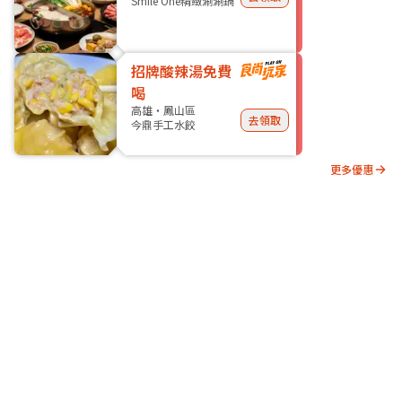
Smile One精緻涮涮鍋
招牌酸辣湯免費
喝
高雄・鳳山區
去領取
今鼎手工水餃
更多優惠