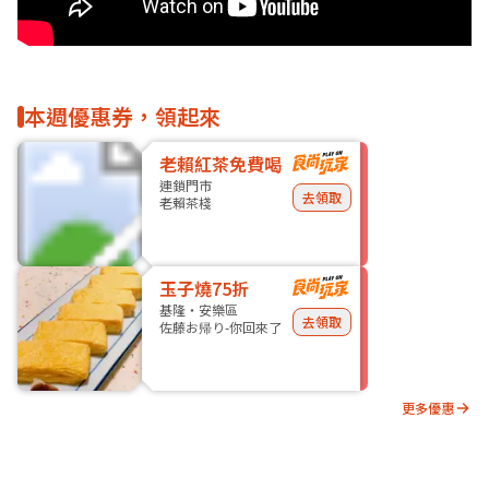
本週優惠券，領起來
老賴紅茶免費喝
連鎖門市
去領取
老賴茶棧
玉子燒75折
基隆・安樂區
去領取
佐藤お帰り-你回來了
更多優惠