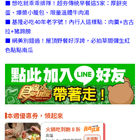
■
想吃就乖乖排隊！超夯傳統早餐這5家：厚餅夾
蛋、爆漿小籠包、限量溫體牛肉湯
■
基隆必吃40年老字號！內行人這樣點：肉羹+吉古
拉+豬蹄膀
■
網美別錯過！屋頂野餐好浮誇，必拍草間彌生紅
色點點南瓜
本週優惠券，領起來
火鍋吃到飽８折
高雄
去領取