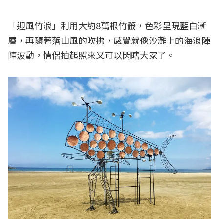
「迎風竹浪」利用大約8萬根竹籤，色彩呈現藍白漸
層，再隨著落山風的吹拂，感覺就像沙灘上的海浪陣
陣波動，情侶拍起照來又可以閃瞎大家了。