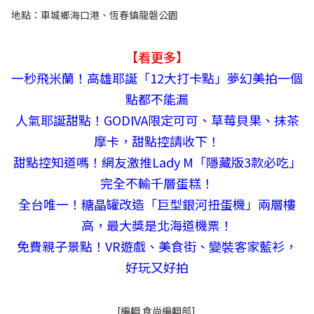
地點：車城鄉海口港、恆春鎮龍磐公園
【看更多】
一秒飛米蘭！高雄耶誕「12大打卡點」夢幻美拍一個
點都不能漏
人氣耶誕甜點！GODIVA限定可可、草莓貝果、抹茶
摩卡，甜點控請收下！
甜點控知道嗎！網友激推Lady M「隱藏版3款必吃」
完全不輸千層蛋糕！
全台唯一！糖晶罐改造「巨型銀河扭蛋機」兩層樓
高，最大獎是北海道機票！
免費親子景點！VR遊戲、美食街、變裝客家藍衫，
好玩又好拍
[編輯 食尚編輯部]