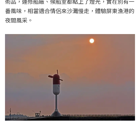
術品，連修船廠、候船室都點上了燈光，實在別有一
番風味，相當適合情侶來沙灘慢走，體驗屏東漁港的
夜間風采。