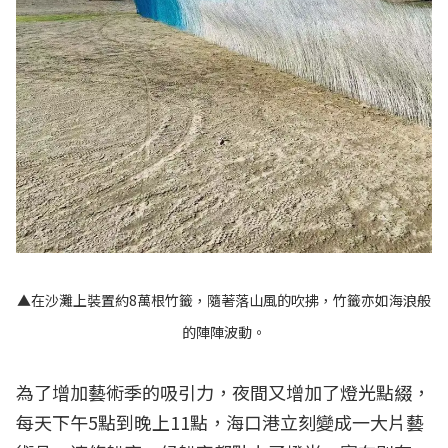
▲在沙灘上裝置約8萬根竹籤，隨著落山風的吹拂，竹籤亦如海浪般
的陣陣波動。
為了增加藝術季的吸引力，夜間又增加了燈光點綴，
每天下午5點到晚上11點，海口港立刻變成一大片藝