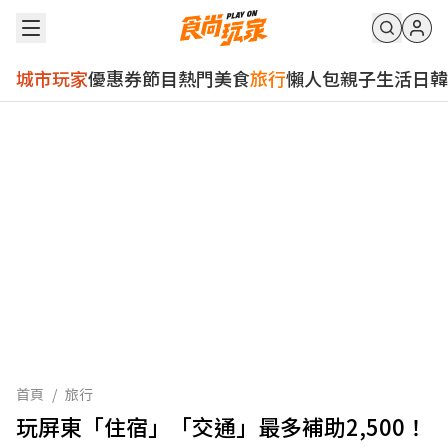
城市玩家
優惠券
節目
熱門
美食
旅行
懶人包
親子
生活
日韓
首頁
/
旅行
玩屏東「住宿」「交通」最多補助2,500！