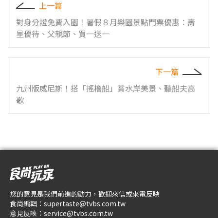
上一篇
對身分證免費入園！暑假８月樂園景點門票優惠：壽
星優待、父親節、買一送一
下一篇
九州版威尼斯！搭「搖櫓船」賞水岸美景、聽船夫高
歌
您的意見是我們前進的動力，歡迎來信或來電反映
食尚編輯：
supertaste@tvbs.com.tw
意見反映：
service@tvbs.com.tw