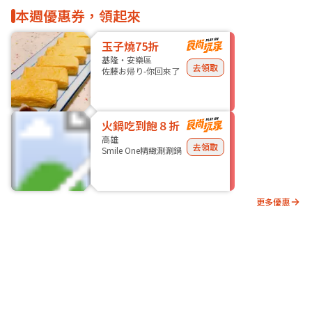
本週優惠券，領起來
玉子燒75折
基隆・安樂區
去領取
佐藤お帰り-你回來了
火鍋吃到飽８折
高雄
去領取
Smile One精緻涮涮鍋
更多優惠