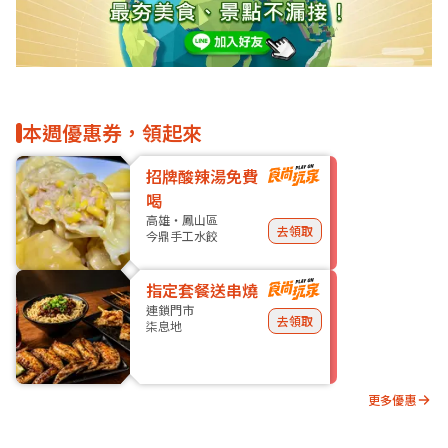
本週優惠券，領起來
招牌酸辣湯免費
喝
高雄・鳳山區
去領取
今鼎手工水餃
指定套餐送串燒
連鎖門市
去領取
柒息地
更多優惠