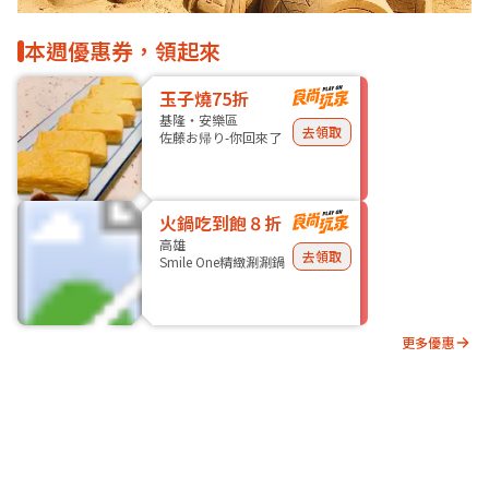
本週優惠券，領起來
玉子燒75折
基隆・安樂區
去領取
佐藤お帰り-你回來了
火鍋吃到飽８折
高雄
去領取
Smile One精緻涮涮鍋
更多優惠