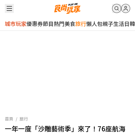
城市玩家
優惠券
節目
熱門
美食
旅行
懶人包
親子
生活
日韓
首頁
/
旅行
一年一度「沙雕藝術季」來了！76座航海