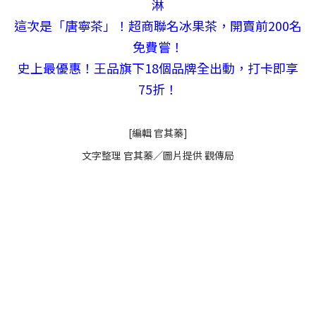
淋
這次是「唐寧茶」！超商聯名冰果茶，開賣前200名
免費嘗！
史上最優惠！王品旗下18個品牌全出動，打卡即享
75折！
[編輯 官其蓁]
文字整理 官其蓁／圖片提供 觀傳局