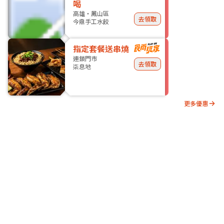
喝
高雄・鳳山區
去領取
今鼎手工水餃
指定套餐送串燒
連鎖門市
去領取
柒息地
更多優惠