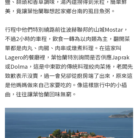
鹽、蒜頭和香草調味，湯內還撈得到米粒，簡單鮮
美，竟讓葉怡蘭聯想起家鄉台南的虱目魚粥。
行程中他們特別繞路前往波赫聯邦的山城Mostar，
不過2小時的車程，飲食一轉為以肉類為主，翻開菜
單都是肉丸、肉腸、肉串或燉煮料理。在這家叫
Lagero的餐廳裡，葉怡蘭特別詢問是否供應Japrak
或Dolma，這是中東歐的傳統料理絞肉菜捲，老闆先
致歉表示沒賣，過一會兒卻從廚房端了出來，原來這
是他媽媽做來自己家要吃的。像這樣旅行中的小插
曲，往往讓葉怡蘭回味無窮。