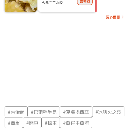
去領取
今鼎手工水餃
更多優惠
#
葉怡蘭
#
巴爾幹半島
#
克羅埃西亞
#
冰與火之歌
#
自駕
#
開車
#
租車
#
亞得里亞海