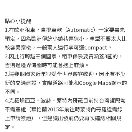
貼心小提醒
1.在歐洲租車，自排車款（Automatic）一定要事先
預定，因為歐洲傳統小鎮巷弄狹小，車型不要太大比
較容易穿梭，一般兩人連行李可選Compact。
2.因此行跨越三個國家，租車保險要買涵蓋3國的，
否則過邊界海關時可能會遇上麻煩。
3.這幾個國家近年很受全世界遊客歡迎，因此有不少
新的交通建設，實際道路可能和Google Maps顯示的
不同。
4.克羅埃西亞、波赫、蒙特內哥羅目前持台灣護照均
不需簽證（葉怡蘭2015年前往時蒙特內哥羅還需線
上申請簽證），但建議出發前仍要再次確認相關規
定。