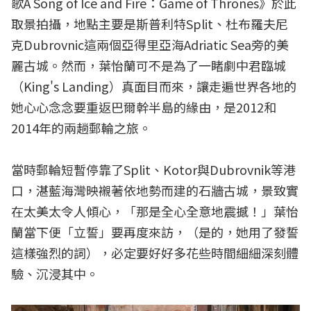
歌A Song of Ice and Fire：Game of Thrones》於此
取景拍攝，地點主要是斯普利特Split、杜布羅夫尼
克Dubrovnic這兩個亞得里亞海Adriatic Sea旁的美
麗古城。然而，葉怡蘭可不是為了一睹劇中君臨城
（King's Landing）真面目而來，讓走遍世界各地的
她心心念念要重返巴爾幹半島的緣由，是2012和
2014年的兩趟郵輪之旅。
當時郵輪短暫停靠了Split、Kotor與Dubrovnik等港
口，湛藍海灣映襯著依地勢而建的石牆古城，景致實
在太美太令人傾心，「那是全心全意地震撼！」葉怡
蘭當下便「立誓」要再度來訪，（是的，她用了發誓
這樣強烈的詞），必定要好好多花些時間細細深刻體
驗、沉浸其中。