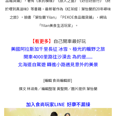
品雜貨鋪」，著有《家的模樣》《旅人之窗》《好日好旅行》《終
於嚐到真滋味》等書籍，最新著作為《紅茶經：葉怡蘭的20年尋味
之旅》。臉書「葉怡蘭 Yilan」「PEKOE食品雜貨鋪」，網站
「Yilan美食生活玩家」。
【看更多】
自己開車最好玩
美國阿拉斯加千里長征 冰雪、極光的曠野之旅
開車4000里路往沙漠去 為的是......
北海道自駕遊 轉進小路遇見意外的美景
[編輯 食尚編輯部]
撰文 林涵青／編輯整理 黃聖閔／圖片提供 葉怡蘭
加入食尚玩家LINE 好康不漏接