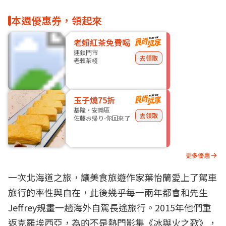
本週優惠券，領起來
老賴紅茶免費喝
連鎖門市
去領取
老賴茶棧
玉子燒75折
基隆・安樂區
去領取
佐藤お帰り-你回來了
更多優惠
一次北海道之旅，讓美食旅遊作家葉怡蘭愛上了駕車
旅行的率性與自在，此後幾乎每一兩年都會和先生
Jeffrey規畫一趟海外自駕長途旅行。2015年他們重
返克羅埃西亞，為的不是熱門影集《冰與火之歌》，