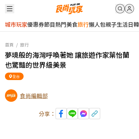
城市玩家
優惠券
節目
熱門
美食
旅行
懶人包
親子
生活
日韓
首頁
/
旅行
夢境般的海灣呼喚著她 讓旅遊作家葉怡蘭
也驚豔的世界級美景
全台
食尚編輯部
分享：