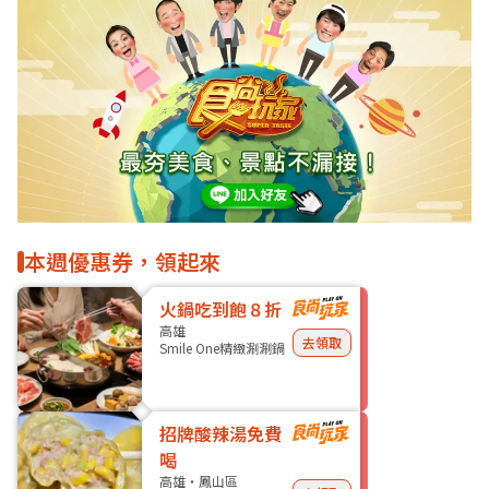
本週優惠券，領起來
火鍋吃到飽８折
高雄
去領取
Smile One精緻涮涮鍋
招牌酸辣湯免費
喝
高雄・鳳山區