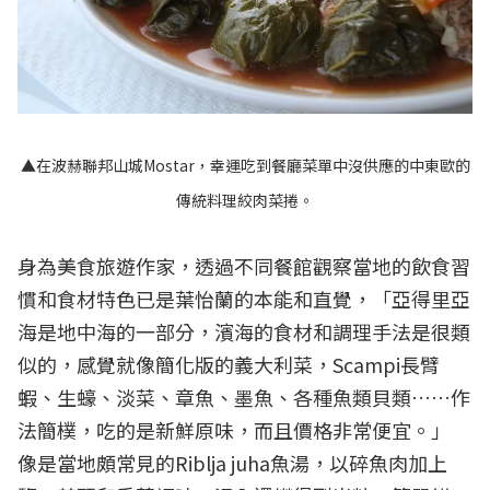
▲在波赫聯邦山城Mostar，幸運吃到餐廳菜單中沒供應的中東歐的
傳統料理絞肉菜捲。
身為美食旅遊作家，透過不同餐館觀察當地的飲食習
慣和食材特色已是葉怡蘭的本能和直覺，「亞得里亞
海是地中海的一部分，濱海的食材和調理手法是很類
似的，感覺就像簡化版的義大利菜，Scampi長臂
蝦、生蠔、淡菜、章魚、墨魚、各種魚類貝類……作
法簡樸，吃的是新鮮原味，而且價格非常便宜。」
像是當地頗常見的Riblja juha魚湯，以碎魚肉加上