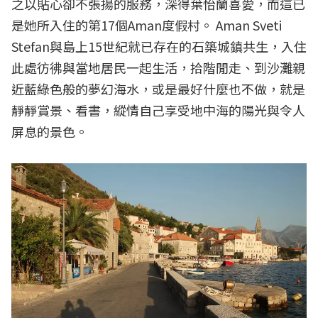
之以貼心卻不張揚的服務，深得葉怡蘭喜愛，而這已
是她所入住的第17個Aman度假村。 Aman Sveti
Stefan與島上15世紀就已存在的石築城鎮共生，入住
此處彷彿與當地居民一起生活，拾階閒走、到沙灘親
近藍綠色般的夢幻海水，或是最好什麼也不做，就是
靜靜賞景、看書，縱情自己享受地中海的陽光與令人
屏息的景色。