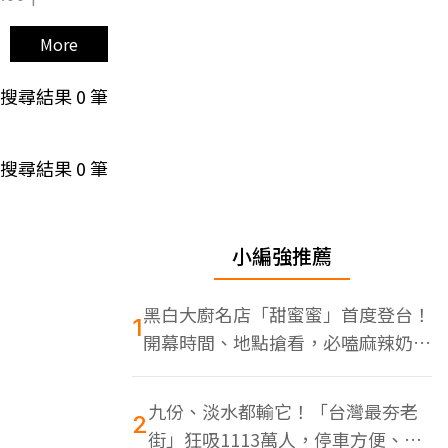
More
搜尋結果
0
筆
搜尋結果
0
筆
小編強推薦
黑白大廚名店「甜蜜蜜」首度登台！
1
開幕時間、地點搶看，必嗑麻辣奶油
蝦
九份、淡水都輸它！「台灣最夯老
2
街」狂吸1113萬人，停車方便、特