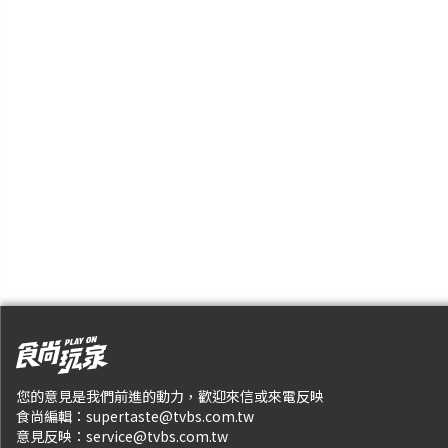
您的意見是我們前進的動力，歡迎來信或來電反映
食尚編輯：
supertaste@tvbs.com.tw
意見反映：
service@tvbs.com.tw