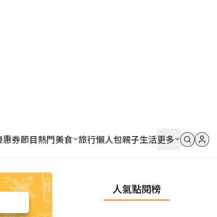
優惠券
節目
熱門
美食
旅行
懶人包
親子
生活
更多
人氣點閱榜