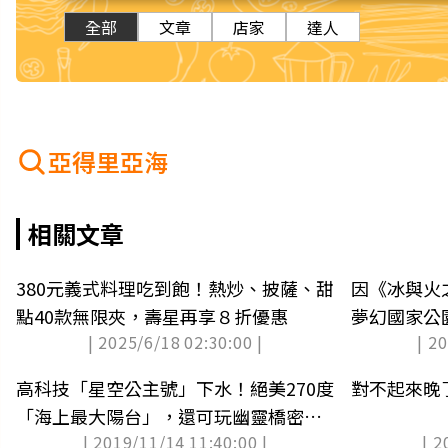
全部
文章
店家
達人
亞得里亞海
相關文章
380元義式料理吃到飽！熱炒、披薩、甜
因《冰與火
點40款無限夾，壽星再享８折優惠
夢幻國家公
| 2025/6/18 02:30:00 |
| 2
人」
高科技「星空公主號」下水！絕美270度
對不起來晚
「海上最大陽台」，還可玩幽靈橋密室
| 2019/11/14 11:40:00 |
| 2
逃脫