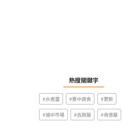
熱搜關鍵字
#
水煮蛋
#
惠中蔬食
#
更新
#
城中市場
#
吉豚屋
#
肯德基