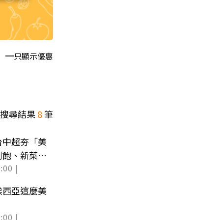
只顯示優惠
搜尋結果
8
筆
台中超夯「美
到飽、新菜單
:00 |
埃西亞這麼美
:00 |