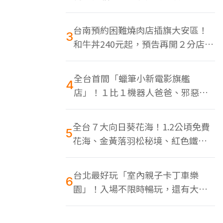
色美食多
台南預約困難燒肉店插旗大安區！
3
和牛丼240元起，預告再開２分店、
地點曝光
全台首間「蠟筆小新電影旗艦
4
店」！１比１機器人爸爸、邪惡正
男，百款周邊買翻
全台７大向日葵花海！1.2公頃免費
5
花海、金黃落羽松秘境、紅色鐵橋
同框
台北最好玩「室內親子卡丁車樂
6
園」！入場不限時暢玩，還有大螢
幕Switch遊戲區