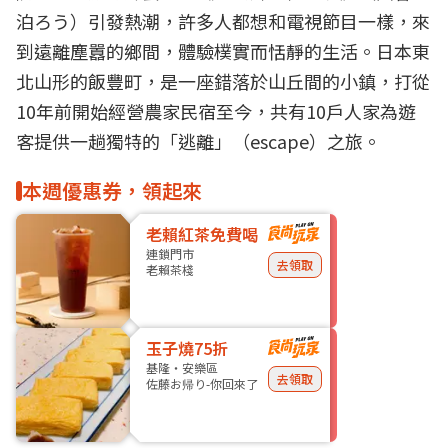
泊ろう）引發熱潮，許多人都想和電視節目一樣，來
到遠離塵囂的鄉間，體驗樸實而恬靜的生活。日本東
北山形的飯豐町，是一座錯落於山丘間的小鎮，打從
10年前開始經營農家民宿至今，共有10戶人家為遊
客提供一趟獨特的「逃離」（escape）之旅。
本週優惠券，領起來
老賴紅茶免費喝
連鎖門市
去領取
老賴茶棧
玉子燒75折
基隆・安樂區
去領取
佐藤お帰り-你回來了