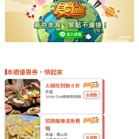
本週優惠券，領起來
火鍋吃到飽８折
高雄
去領取
Smile One精緻涮涮鍋
招牌酸辣湯免費
喝
高雄・鳳山區
去領取