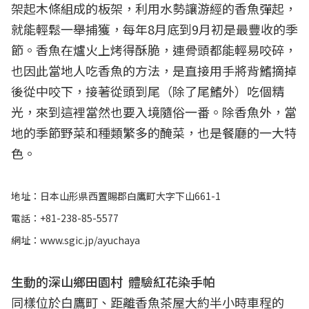
架起木條組成的板架，利用水勢讓游經的香魚彈起，
就能輕鬆一舉捕獲，每年8月底到9月初是最豐收的季
節。香魚在爐火上烤得酥脆，連骨頭都能輕易咬碎，
也因此當地人吃香魚的方法，是直接用手將背鰭摘掉
後從中咬下，接著從頭到尾（除了尾鰭外）吃個精
光，來到這裡當然也要入境隨俗一番。除香魚外，當
地的季節野菜和種類繁多的醃菜，也是餐廳的一大特
色。
地址：日本山形県西置賜郡白鷹町大字下山661-1
電話：+81-238-85-5577
網址：www.sgic.jp/ayuchaya
生動的深山鄉田園村 體驗紅花染手帕
同樣位於白鷹町、距離香魚茶屋大約半小時車程的