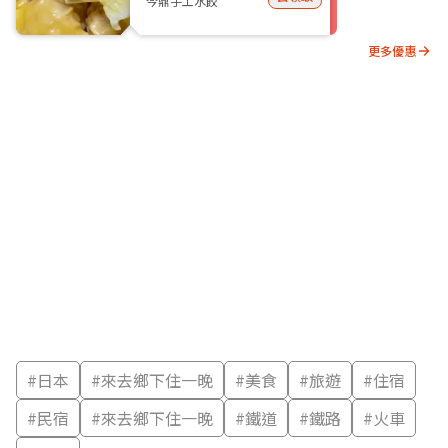
今鼎手工水餃
更多優惠
#
日本
#
來去鄉下住一晚
#
美食
#
旅遊
#
住宿
#
民宿
#
來去鄉下住一晚
#
鐵道
#
鐵路
#
火車