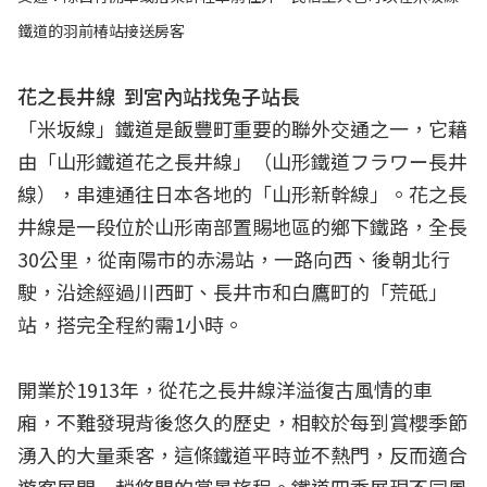
鐵道的羽前椿站接送房客
花之長井線 到宮內站找兔子站長
「米坂線」鐵道是飯豐町重要的聯外交通之一，它藉
由「山形鐵道花之長井線」（山形鐵道フラワー長井
線），串連通往日本各地的「山形新幹線」。花之長
井線是一段位於山形南部置賜地區的鄉下鐵路，全長
30公里，從南陽市的赤湯站，一路向西、後朝北行
駛，沿途經過川西町、長井市和白鷹町的「荒砥」
站，搭完全程約需1小時。
開業於1913年，從花之長井線洋溢復古風情的車
廂，不難發現背後悠久的歷史，相較於每到賞櫻季節
湧入的大量乘客，這條鐵道平時並不熱門，反而適合