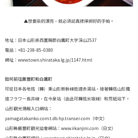
▲想要染的漂亮，就必須認真揉擰綁好的手帕。
地址：日本山形県西置賜郡白鷹町大字深山2537
電話：+81-238-85-0380
網址：www.town.shirataka.lg.jp/1147.html
如何前往飯豐町和白鷹町
可從日本各地搭（轉）乘山形新幹線抵達赤湯站，接著轉搭山形鐵
道フラワー長井線，在今泉站（由此可轉搭米坂線）和荒砥站下。
山形觀光情報入口網站：
yamagatakanko.com.t.db.hp.transer.com（中文）
山形縣飯豐町觀光協會網站：www.iikanjini.com（日文）