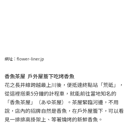
網址：flower-liner.jp
香魚茶屋 戶外屋簷下吃烤香魚
花之長井線跨越最上川後，便抵達終點站「荒砥」，
從這裡搭乘5分鐘的計程車，就能前往當地知名的
「香魚茶屋」（あゆ茶屋）。茶屋緊臨河邊，不用
說，店內的招牌自然是香魚，在戶外屋簷下，可以看
見一排排高掛架上、等著燒烤的新鮮香魚。