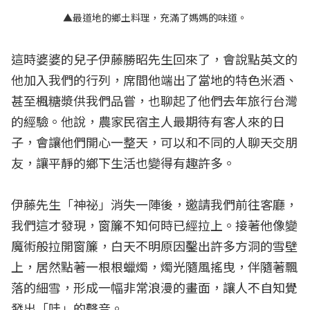
▲最道地的鄉土料理，充滿了媽媽的味道。
這時婆婆的兒子伊藤勝昭先生回來了，會說點英文的
他加入我們的行列，席間他端出了當地的特色米酒、
甚至楓糖漿供我們品嘗，也聊起了他們去年旅行台灣
的經驗。他說，農家民宿主人最期待有客人來的日
子，會讓他們開心一整天，可以和不同的人聊天交朋
友，讓平靜的鄉下生活也變得有趣許多。
伊藤先生「神祕」消失一陣後，邀請我們前往客廳，
我們這才發現，窗簾不知何時已經拉上。接著他像變
魔術般拉開窗簾，白天不明原因鑿出許多方洞的雪壁
上，居然點著一根根蠟燭，燭光隨風搖曳，伴隨著飄
落的細雪，形成一幅非常浪漫的畫面，讓人不自知覺
發出「哇」的聲音。