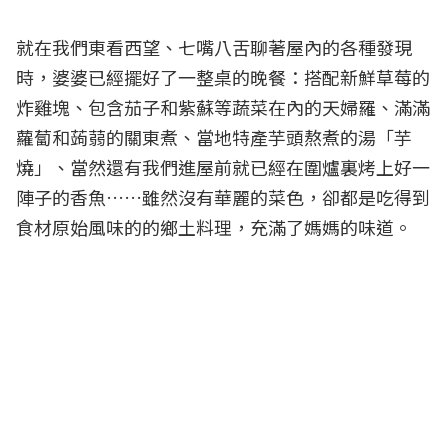
就在我們東看西望、七嘴八舌聊著屋內的各種發現
時，婆婆已經擺好了一整桌的晚餐：搭配新鮮草莓的
炸雞塊、包含茄子和紫蘇等蔬菜在內的天婦羅、滿滿
蘿蔔和蒟蒻的關東煮、當地特產芋頭熬煮的湯「芋
燒」、當然還有我們進屋前就已經在圍爐裏烤上好一
陣子的香魚……雖然沒有華麗的菜色，卻都是吃得到
食材原始風味的的鄉土料理，充滿了媽媽的味道。