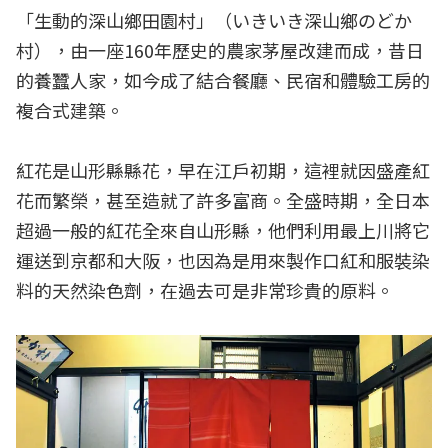
「生動的深山鄉田園村」（いきいき深山鄉のどか
村），由一座160年歷史的農家茅屋改建而成，昔日
的養蠶人家，如今成了結合餐廳、民宿和體驗工房的
複合式建築。
紅花是山形縣縣花，早在江戶初期，這裡就因盛產紅
花而繁榮，甚至造就了許多富商。全盛時期，全日本
超過一般的紅花全來自山形縣，他們利用最上川將它
運送到京都和大阪，也因為是用來製作口紅和服裝染
料的天然染色劑，在過去可是非常珍貴的原料。