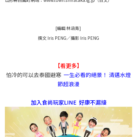
山形縣白鷹町網站：www.town.shirataka.lg.jp（日文）
[編輯 林涵青]
撰文 Iris PENG／攝影 Iris PENG
【看更多】
怕冷的可以去泰國避寒
一生必看的絕景！ 清邁水燈
節超浪漫
加入食尚玩家LINE 好康不漏接