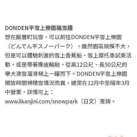
DONDEN平雪上樂園飆雪趣
想在飯豐町玩雪，可以前往DONDEN平雪上樂園
（どんでん平スノーパーク），雖然園區規模不大，
但是可以體驗刺激的雪上香蕉船、雪上摩托車試乘活
動，或是帶著橡皮輪胎，從高12公尺、長50公尺的
舉大滑雪溜滑梯上一躍而下。DONDEN平雪上樂園
開放時間視積雪情況而異，通常在12月中至隔年3月
中營業，詳情可上：
www.iikanjini.com/snowpark（日文）查詢。