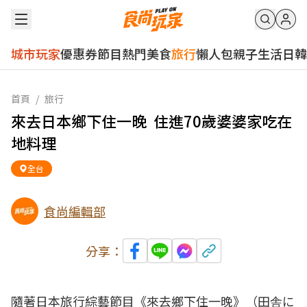
城市玩家
優惠券
節目
熱門
美食
旅行
懶人包
親子
生活
日韓
首頁
/
旅行
來去日本鄉下住一晚 住進70歲婆婆家吃在
地料理
全台
食尚編輯部
分享：
隨著日本旅行綜藝節目《來去鄉下住一晚》（田舎に