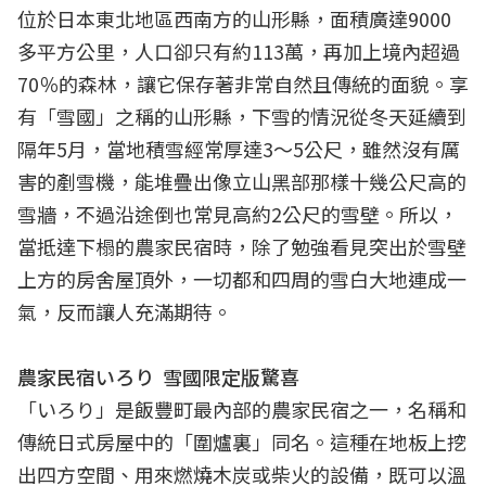
位於日本東北地區西南方的山形縣，面積廣達9000
多平方公里，人口卻只有約113萬，再加上境內超過
70％的森林，讓它保存著非常自然且傳統的面貌。享
有「雪國」之稱的山形縣，下雪的情況從冬天延續到
隔年5月，當地積雪經常厚達3～5公尺，雖然沒有厲
害的剷雪機，能堆疊出像立山黑部那樣十幾公尺高的
雪牆，不過沿途倒也常見高約2公尺的雪壁。所以，
當抵達下榻的農家民宿時，除了勉強看見突出於雪壁
上方的房舍屋頂外，一切都和四周的雪白大地連成一
氣，反而讓人充滿期待。
農家民宿いろり 雪國限定版驚喜
「いろり」是飯豐町最內部的農家民宿之一，名稱和
傳統日式房屋中的「圍爐裏」同名。這種在地板上挖
出四方空間、用來燃燒木炭或柴火的設備，既可以溫