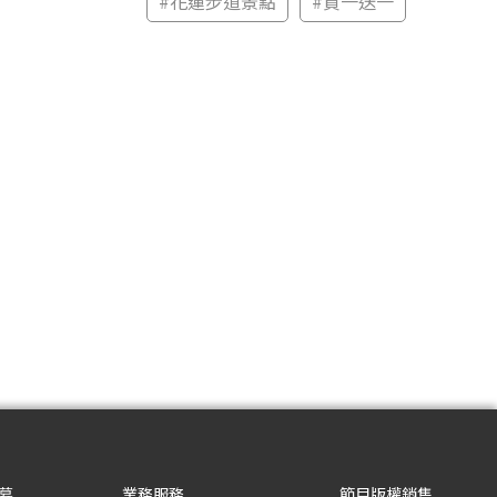
#
花蓮步道景點
#
買一送一
募
業務服務
節目版權銷售