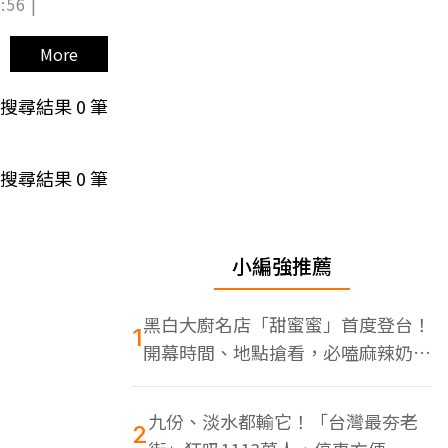
:56 |
More
搜尋結果
0
筆
搜尋結果
0
筆
小編強推薦
黑白大廚名店「甜蜜蜜」首度登台！
1
開幕時間、地點搶看，必嗑麻辣奶油
蝦
九份、淡水都輸它！「台灣最夯老
2