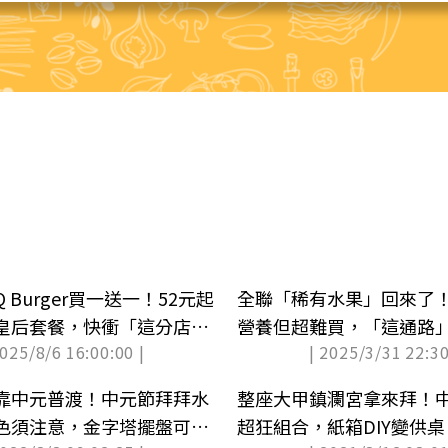
 Burger買一送一！52元起
全聯「稀有水果」回來了
皇后套餐，快衝「這分店」
營養但超難買，「這通路
2025/8/6 16:00:00 |
| 2025/3/31 22:30
靠中元普渡！中元節拜拜水
整座大甲鎮瀾宮拿來拜！
色須注意，金字塔擺盤可招
超狂組合，紙箱DIY變供