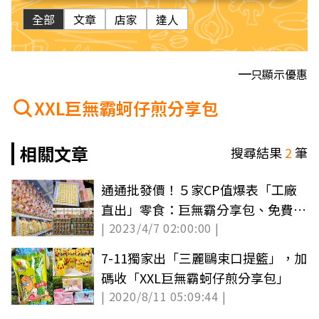
全部
文章
店家
達人
只顯示優惠
XXL巨無霸蚵仔煎分享包
相關文章
搜尋結果
2
筆
通通批發價！５家CP值爆表「工廠
直出」零食：巨無霸分享包、免費試
| 2023/4/7 02:00:00 |
吃
7-11獨家出「三麗鷗束口提籃」，加
碼收「XXL巨無霸蚵仔煎分享包」
| 2020/8/11 05:09:44 |