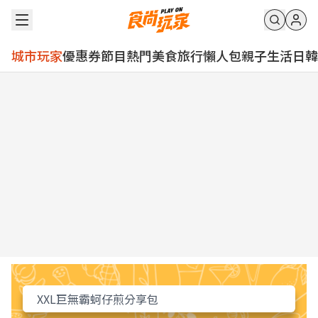
城市玩家
優惠券
節目
熱門
美食
旅行
懶人包
親子
生活
日韓