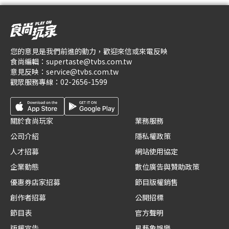
您的意見是我們前進的動力，歡迎來信或來電反映
食尚編輯：
supertaste@tvbs.com.tw
意見反映：
service@tvbs.com.tw
觀眾服務專線：
02-2656-1599
關於食尚玩家
業務服務
公司介紹
隱私權政策
人才招募
網站使用協定
企業動態
數位廣告與贊助政策
優惠券店家招募
節目版權銷售
創作者招募
公開招標
節目表
官方聲明
版權宣告
星藝象娛樂