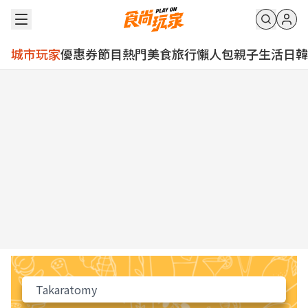
城市玩家
優惠券
節目
熱門
美食
旅行
懶人包
親子
生活
日韓