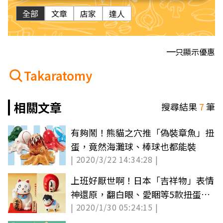
全部
文章
店家
達人
只顯示優惠
Takaratomy
相關文章
搜尋結果
7
筆
有夠鬧！熊貓之穴推「偽裝章魚」扭
蛋，竟然海灘球、棒球也都能裝
| 2020/3/22 14:34:28 |
上班好厭世啊！日本「吉祥物」表情
神還原，翻白眼、愛睏等5款扭蛋必
| 2020/1/30 05:24:15 |
收藏