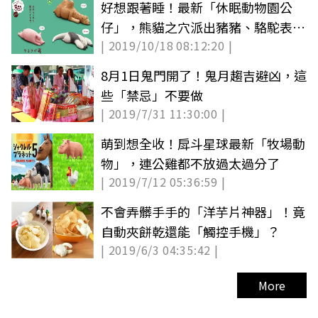
好想跟著睡！最新「休眠動物園公
仔」，熊貓之穴派出豬豬、駱駝表演
| 2019/10/18 08:12:20 |
厭世睡
8月1日鬼門開了！鬼月趨吉避凶，這
些「禁忌」不要做
| 2019/7/31 11:30:00 |
萌到想全收！戽斗星球最新「牧場動
物」，連公雞都不放過太過分了
| 2019/7/12 05:36:59 |
不會弄髒手手的「洋芋片神器」！竟
自動夾餅乾還能「觸控手機」？
| 2019/6/3 04:35:42 |
More