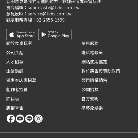
您的意見是我們前進的動力，歡迎來信或來電反映
食尚編輯：
supertaste@tvbs.com.tw
意見反映：
service@tvbs.com.tw
觀眾服務專線：
02-2656-1599
關於食尚玩家
業務服務
公司介紹
隱私權政策
人才招募
網站使用協定
企業動態
數位廣告與贊助政策
優惠券店家招募
節目版權銷售
創作者招募
公開招標
節目表
官方聲明
版權宣告
星藝象娛樂