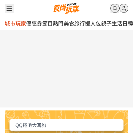
城市玩家
優惠券
節目
熱門
美食
旅行
懶人包
親子
生活
日韓