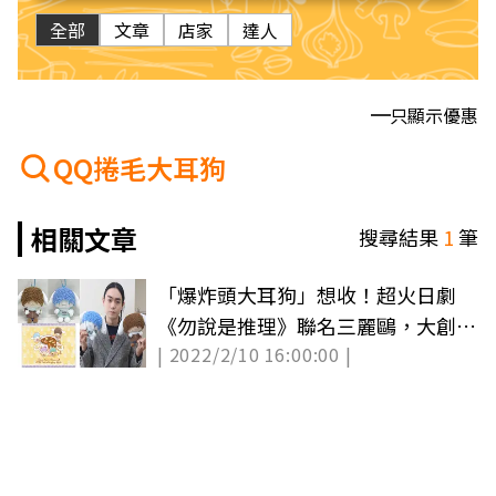
全部
文章
店家
達人
只顯示優惠
QQ捲毛大耳狗
相關文章
搜尋結果
1
筆
「爆炸頭大耳狗」想收！超火日劇
《勿說是推理》聯名三麗鷗，大創
| 2022/2/10 16:00:00 |
100円就入手