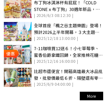
布丁狗冰淇淋杯有屁屁！「COLD
STONEｘ布丁狗」30週年新品，全
| 2026/6/3 08:12:30 |
家ICC新品同步吃
全球首座「楓之谷主題樂園」登場！
預計2026上半年開幕，３大主題設
| 2025/12/18 13:00:00 |
施曝光
7-11咖啡買12送６！小七草莓季、
優惠
蜜香伯爵拿鐵回歸，全家推棉花糖巧
| 2025/12/16 16:00:00 |
克力飲
比超市還便宜！開箱高雄最大冰品批
發，批發價最低６折、隔壁還有零食
| 2025/6/9 04:00:00 |
好市多
More