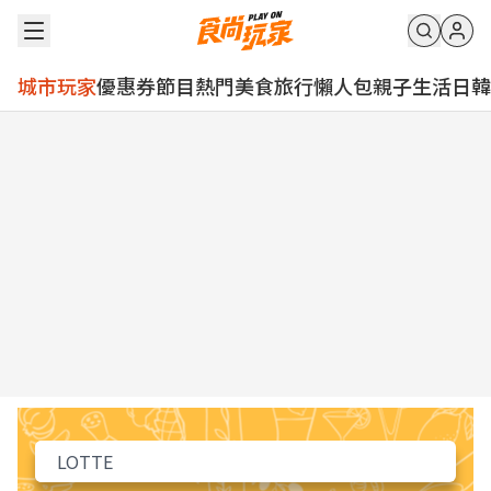
城市玩家
優惠券
節目
熱門
美食
旅行
懶人包
親子
生活
日韓