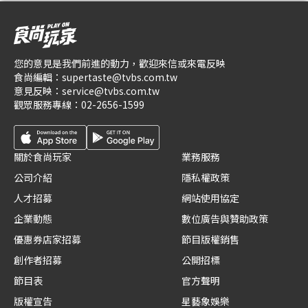
您的意見是我們前進的動力，歡迎來信或來電反映
食尚編輯：
supertaste@tvbs.com.tw
意見反映：
service@tvbs.com.tw
觀眾服務專線：
02-2656-1599
關於食尚玩家
業務服務
公司介紹
隱私權政策
人才招募
網站使用協定
企業動態
數位廣告與贊助政策
優惠券店家招募
節目版權銷售
創作者招募
公開招標
節目表
官方聲明
版權宣告
星藝象娛樂