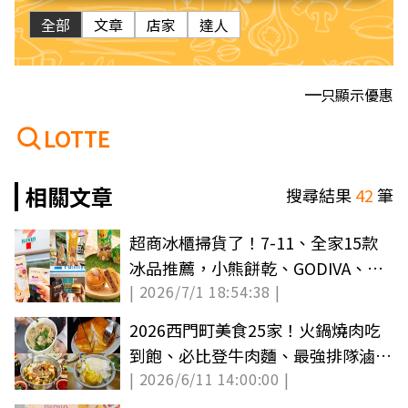
全部
文章
店家
達人
只顯示優惠
LOTTE
相關文章
搜尋結果
42
筆
超商冰櫃掃貨了！7-11、全家15款
冰品推薦，小熊餅乾、GODIVA、
| 2026/7/1 18:54:38 |
PABLO都有
2026西門町美食25家！火鍋燒肉吃
到飽、必比登牛肉麵、最強排隊滷肉
| 2026/6/11 14:00:00 |
飯