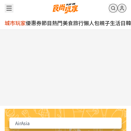
城市玩家
優惠券
節目
熱門
美食
旅行
懶人包
親子
生活
日韓