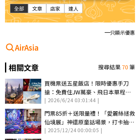
全部
文章
店家
達人
只顯示優惠
AirAsia
相關文章
搜尋結果
70
筆
買機票送五星飯店！限時優惠手刀
搶：免費住JW萬豪、飛日本單程免
| 2026/6/24 03:01:44 |
4000元
門票85折＋送限量禮！「愛麗絲拯救
仙境展」神還原童話場景，打卡抽免
| 2025/12/24 00:00:05 |
費機票