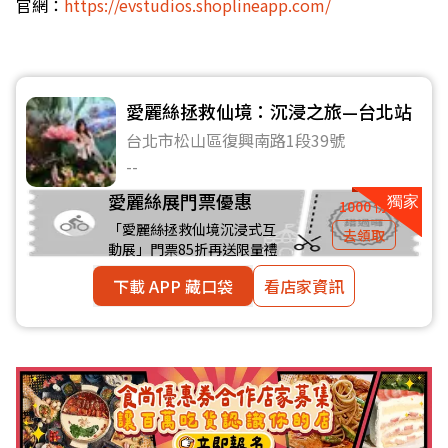
官網：
https://evstudios.shoplineapp.com/
愛麗絲拯救仙境：沉浸之旅—台北站
台北市松山區復興南路1段39號
--
愛麗絲展門票優惠
1000 份
「愛麗絲拯救仙境沉浸式互
去領取
動展」門票85折再送限量禮
下載 APP 藏口袋
看店家資訊