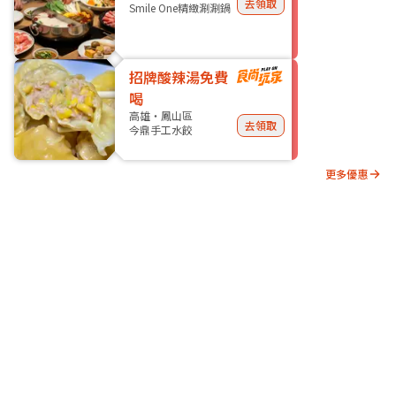
去領取
Smile One精緻涮涮鍋
招牌酸辣湯免費
喝
高雄・鳳山區
去領取
今鼎手工水餃
更多優惠