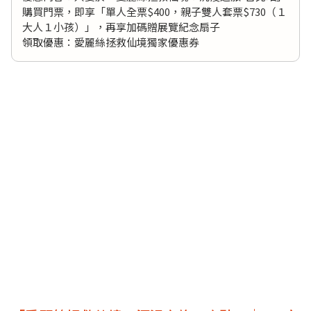
購買門票，即享「單人全票$400，親子雙人套票$730（１
大人１小孩）」，再享加碼贈展覽紀念扇子
領取優惠：
愛麗絲拯救仙境獨家優惠券