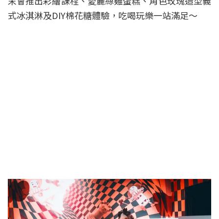
末會推出彩繪課程、愛麗絲雞蛋糕、角色玫瑰造型義
式冰淇淋及DIY棉花糖體驗，吃喝玩樂一站滿足～