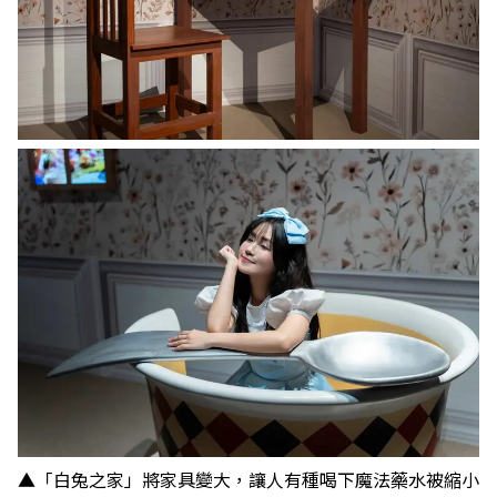
▲「白兔之家」將家具變大，讓人有種喝下魔法藥水被縮小