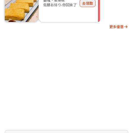
去領取
佐藤お帰り-你回來了
更多優惠