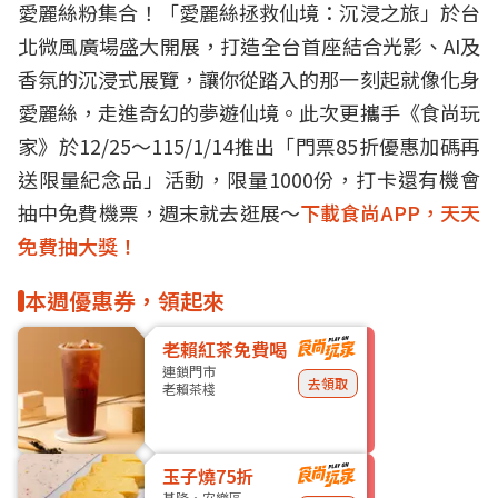
愛麗絲粉集合！「愛麗絲拯救仙境：沉浸之旅」於台
北微風廣場盛大開展，打造全台首座結合光影、AI及
香氛的沉浸式展覽，讓你從踏入的那一刻起就像化身
愛麗絲，走進奇幻的夢遊仙境。此次更攜手《食尚玩
家》於12/25～115/1/14推出「門票85折優惠加碼再
送限量紀念品」活動，限量1000份，打卡還有機會
抽中免費機票，週末就去逛展～
下載食尚APP，天天
免費抽大獎！
本週優惠券，領起來
老賴紅茶免費喝
連鎖門市
去領取
老賴茶棧
玉子燒75折
基隆・安樂區