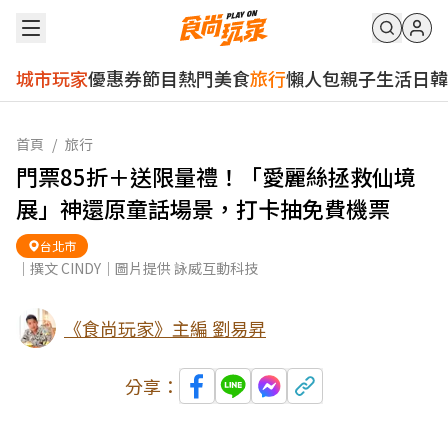
城市玩家
優惠券
節目
熱門
美食
旅行
懶人包
親子
生活
日韓
首頁
/
旅行
門票85折＋送限量禮！「愛麗絲拯救仙境
展」神還原童話場景，打卡抽免費機票
台北市
｜撰文 CINDY｜圖片提供 詠威互動科技
《食尚玩家》主編 劉易昇
分享：