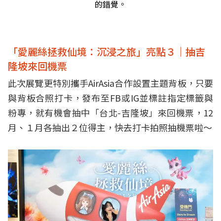
的錯覺。
「愛麗絲拯救仙境：沉浸之旅」亮點３｜抽吉
隆坡來回機票
此次展覽更特別攜手AirAsia合作設置主題背板，只要
與背板合照打卡，發布至FB或IG並標註指定標籤與
粉專，就有機會抽中「台北-吉隆坡」來回機票，12
月、１月各抽出２位得主，快去打卡拍照抽機票啦～