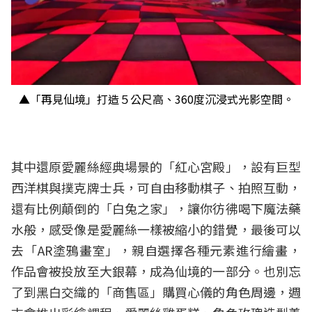
▲「再見仙境」打造５公尺高、360度沉浸式光影空間。
其中還原愛麗絲經典場景的「紅心宮殿」，設有巨型
西洋棋與撲克牌士兵，可自由移動棋子、拍照互動，
還有比例顛倒的「白兔之家」，讓你彷彿喝下魔法藥
水般，感受像是愛麗絲一樣被縮小的錯覺，最後可以
去「AR塗鴉畫室」，親自選擇各種元素進行繪畫，
作品會被投放至大銀幕，成為仙境的一部分。也別忘
了到黑白交織的「商售區」購買心儀的角色周邊，週