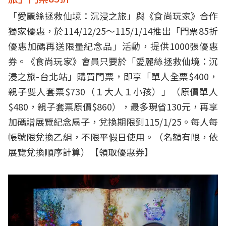
「愛麗絲拯救仙境：沉浸之旅」與《食尚玩家》合作
獨家優惠，於114/12/25～115/1/14推出「門票85折
優惠加碼再送限量紀念品」活動，提供1000張優惠
券。《食尚玩家》會員只要於「愛麗絲拯救仙境：沉
浸之旅-台北站」購買門票，即享「單人全票$400，
親子雙人套票$730（１大人１小孩）」（原價單人
$480，親子套票原價$860），最多現省130元，再享
加碼贈展覽紀念扇子，兌換期限到115/1/25。每人每
帳號限兌換乙組，不限平假日使用。（名額有限，依
展覽兌換順序計算）【
領取優惠券
】