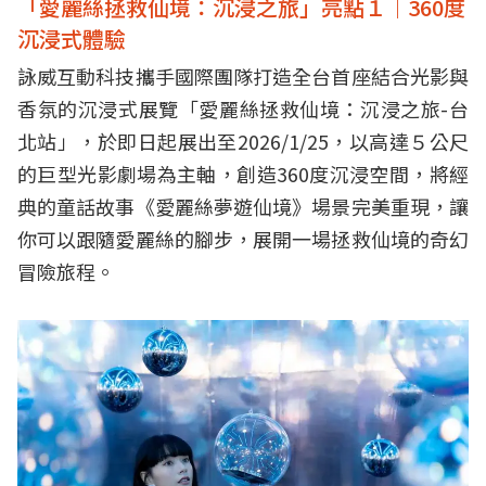
「愛麗絲拯救仙境：沉浸之旅」亮點１｜360度
沉浸式體驗
詠威互動科技攜手國際團隊打造全台首座結合光影與
香氛的沉浸式展覽「愛麗絲拯救仙境：沉浸之旅-台
北站」，於即日起展出至2026/1/25，以高達５公尺
的巨型光影劇場為主軸，創造360度沉浸空間，將經
典的童話故事《愛麗絲夢遊仙境》場景完美重現，讓
你可以跟隨愛麗絲的腳步，展開一場拯救仙境的奇幻
冒險旅程。