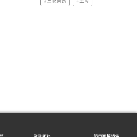
#
三峽美食
#
生肖
募
業務服務
節目版權銷售