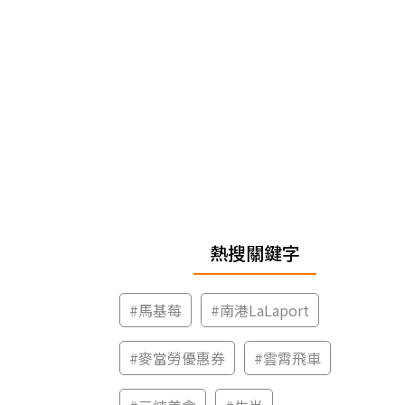
熱搜關鍵字
#
馬基莓
#
南港LaLaport
#
麥當勞優惠券
#
雲霄飛車