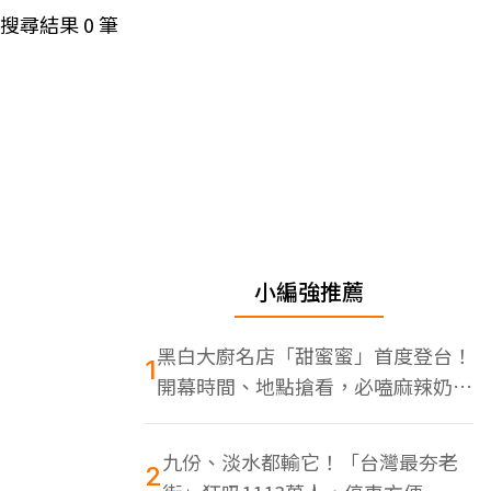
搜尋結果
0
筆
小編強推薦
黑白大廚名店「甜蜜蜜」首度登台！
1
開幕時間、地點搶看，必嗑麻辣奶油
蝦
九份、淡水都輸它！「台灣最夯老
2