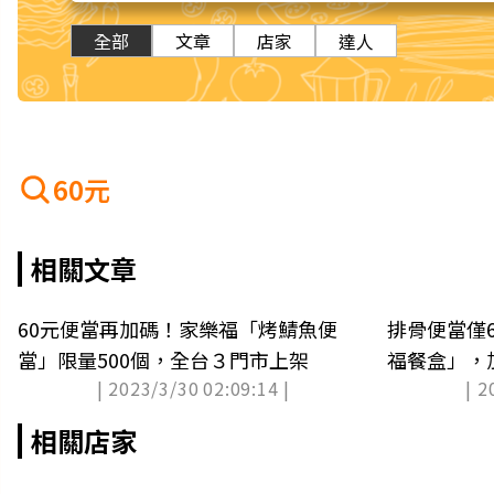
全部
文章
店家
達人
60元
相關文章
60元便當再加碼！家樂福「烤鯖魚便
排骨便當僅
當」限量500個，全台３門市上架
福餐盒」，
| 2023/3/30 02:09:14 |
| 2
相關店家