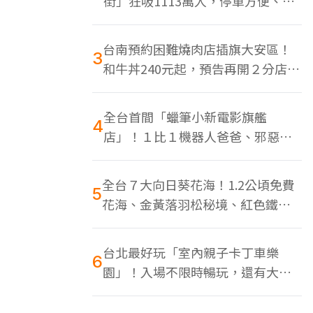
街」狂吸1113萬人，停車方便、特
色美食多
台南預約困難燒肉店插旗大安區！
3
和牛丼240元起，預告再開２分店、
地點曝光
全台首間「蠟筆小新電影旗艦
4
店」！１比１機器人爸爸、邪惡正
男，百款周邊買翻
全台７大向日葵花海！1.2公頃免費
5
花海、金黃落羽松秘境、紅色鐵橋
同框
台北最好玩「室內親子卡丁車樂
6
園」！入場不限時暢玩，還有大螢
幕Switch遊戲區