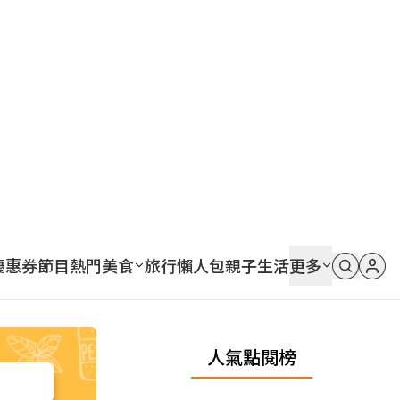
優惠券
節目
熱門
美食
旅行
懶人包
親子
生活
更多
人氣點閱榜