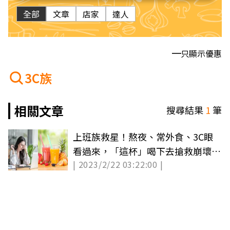
全部
文章
店家
達人
只顯示優惠
3C族
相關文章
搜尋結果
1
筆
上班族救星！熬夜、常外食、3C眼
看過來，「這杯」喝下去搶救崩壞身
| 2023/2/22 03:22:00 |
體