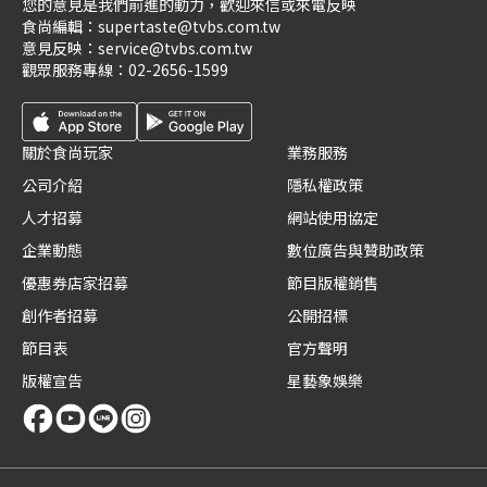
您的意見是我們前進的動力，歡迎來信或來電反映
食尚編輯：
supertaste@tvbs.com.tw
意見反映：
service@tvbs.com.tw
觀眾服務專線：
02-2656-1599
關於食尚玩家
業務服務
公司介紹
隱私權政策
人才招募
網站使用協定
企業動態
數位廣告與贊助政策
優惠券店家招募
節目版權銷售
創作者招募
公開招標
節目表
官方聲明
版權宣告
星藝象娛樂