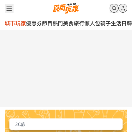
城市玩家
優惠券
節目
熱門
美食
旅行
懶人包
親子
生活
日韓