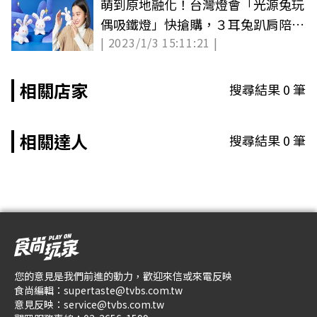
萌到原地融化！台灣燈會「光源兔玩
偶吸鐵燈」快搶購，３耳兔趴肩陪你
| 2023/1/3 15:11:21 |
逛燈會（中獎公布）
相關店家
搜尋結果
0
筆
相關達人
搜尋結果
0
筆
您的意見是我們前進的動力，歡迎來信或來電反映
食尚編輯：
supertaste@tvbs.com.tw
意見反映：
service@tvbs.com.tw