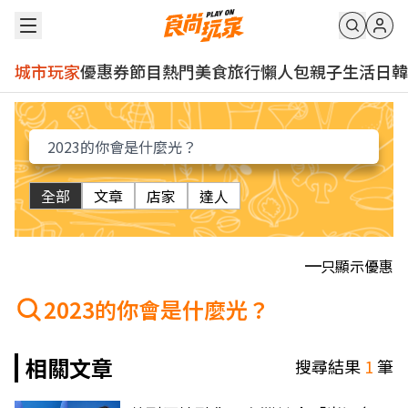
城市玩家
優惠券
節目
熱門
美食
旅行
懶人包
親子
生活
日韓
全部
文章
店家
達人
只顯示優惠
2023的你會是什麼光？
相關文章
搜尋結果
1
筆