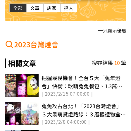
全部
文章
店家
達人
只顯示優惠
2023台灣燈會
相關文章
搜尋結果
10
筆
把握最後機會！全台５大「兔年燈
會」快衝：軟萌兔兔餐包、1.3萬盞
| 2023/2/15 07:00:00 |
燈籠老街
兔兔攻占台北！「2023台灣燈會」
３大最萌賞燈路線：３層樓禮物盒、
| 2023/2/8 04:00:00 |
軟萌光兔