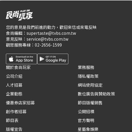
您的意見是我們前進的動力，歡迎來信或來電反映
食尚編輯：
supertaste@tvbs.com.tw
意見反映：
service@tvbs.com.tw
觀眾服務專線：
02-2656-1599
關於食尚玩家
業務服務
公司介紹
隱私權政策
人才招募
網站使用協定
企業動態
數位廣告與贊助政策
優惠券店家招募
節目版權銷售
創作者招募
公開招標
節目表
官方聲明
版權宣告
星藝象娛樂