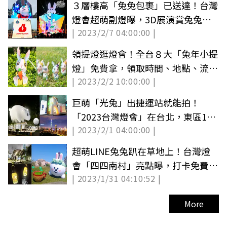
３層樓高「兔兔包裹」已送達！台灣
燈會超萌副燈曝，3D展演賞兔兔送
| 2023/2/7 04:00:00 |
貨歷險記
領提燈逛燈會！全台８大「兔年小提
燈」免費拿，領取時間、地點、流程
| 2023/2/2 10:00:00 |
一次看
巨萌「光兔」出捷運站就能拍！
「2023台灣燈會」在台北，東區16
| 2023/2/1 04:00:00 |
座大型裝置曝
超萌LINE兔兔趴在草地上！台灣燈
會「四四南村」亮點曝，打卡免費換
| 2023/1/31 04:10:52 |
限定提燈
More