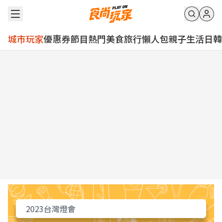
城市玩家
優惠券
節目
熱門
美食
旅行
懶人包
親子
生活
日韓