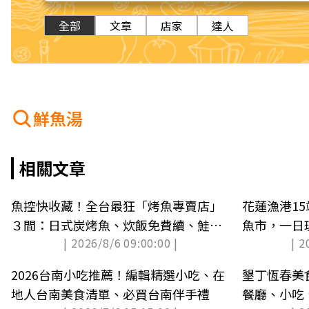
全部
文章
店家
達人
鮮魚湯
相關文章
魚控快收藏！全台最狂「烤魚專賣店」
花蓮漁港1
３間：日式炭烤魚、炊飯免費續、鮭魚
魚市，一日
| 2026/8/6 09:00:00 |
| 2
專賣
2026台南小吃推薦！編輯精選小吃、在
墾丁恆春美
地人台南美食清單、必買台南伴手禮
餐廳、小吃