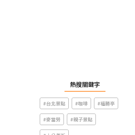
熱搜關鍵字
#
台北景點
#
咖啡
#
福勝亭
#
麥當勞
#
親子景點