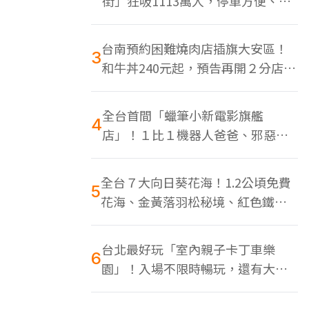
街」狂吸1113萬人，停車方便、特
色美食多
台南預約困難燒肉店插旗大安區！
3
和牛丼240元起，預告再開２分店、
地點曝光
全台首間「蠟筆小新電影旗艦
4
店」！１比１機器人爸爸、邪惡正
男，百款周邊買翻
全台７大向日葵花海！1.2公頃免費
5
花海、金黃落羽松秘境、紅色鐵橋
同框
台北最好玩「室內親子卡丁車樂
6
園」！入場不限時暢玩，還有大螢
幕Switch遊戲區