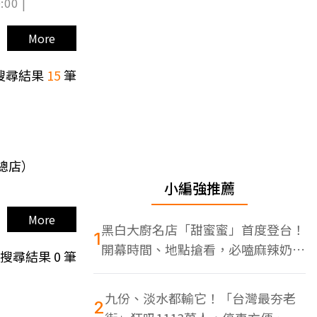
:00 |
More
搜尋結果
15
筆
總店）
小編強推薦
More
黑白大廚名店「甜蜜蜜」首度登台！
1
開幕時間、地點搶看，必嗑麻辣奶油
搜尋結果
0
筆
蝦
九份、淡水都輸它！「台灣最夯老
2