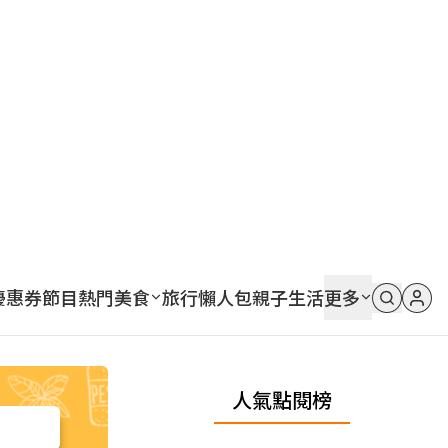
優惠券
節目
熱門
美食
旅行
懶人包
親子
生活
更多
人氣點閱榜