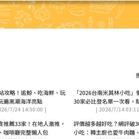
5站攻略！追鯨、吃海鮮、玩
「2026台南米其林小吃
玩遍黑潮海洋亮點
30家必比登名單一次看，
026/7/24 14:50:00 |
| 2026/7/14 03:11
吃
食推薦33家！在地人激推，
評價越多越好吃？網評破3
、咖啡廳完整懶人包
小吃：韓主廚也愛牛肉麵