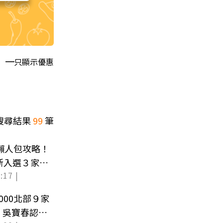
只顯示優惠
搜尋結果
99
筆
」懶人包攻略！
新入選３家必
:17 |
000北部９家
、吳寶春認證