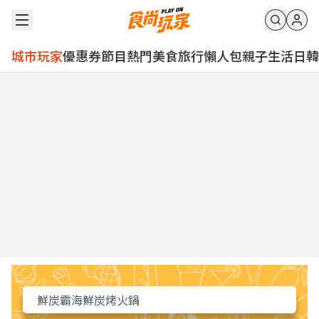
城市玩家
優惠券
節目
熱門
美食
旅行
懶人包
親子
生活
日韓