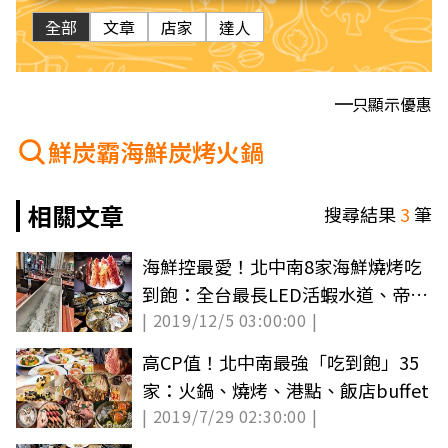
全部
文章
店家
達人
只顯示優惠
鮮炭霸海鮮炭烤火鍋
相關文章
搜尋結果
3
筆
海鮮控最愛！北中南8家海鮮燒烤吃
到飽：全台最長LED活蝦水道、帝王
| 2019/12/5 03:00:00 |
蟹無限吃
高CP值！北中南最強「吃到飽」35
家：火鍋、燒烤、港點、飯店buffet
| 2019/7/29 02:30:00 |