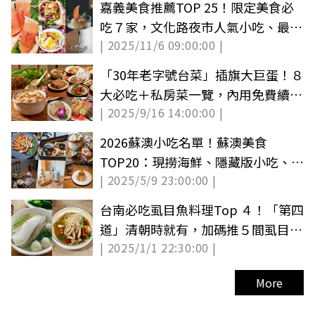
嘉義美食推薦TOP 25！限定美食必
吃７家，文化路夜市人氣小吃、最美
| 2025/11/6 09:00:00 |
老宅咖啡
「30年老字號台菜」插旗大巨蛋！８
大必吃＋私房菜一覽，內用免費續芋
| 2025/9/16 14:00:00 |
頭米粉
2026蘇澳小吃名單！蘇澳美食
TOP20：現撈海鮮、隱藏版小吃、特
| 2025/5/9 23:00:00 |
色咖啡廳全攻略
台南必吃虱目魚料理Top ４！「第四
道」清朝時就有，加碼推５間虱目魚
| 2025/1/1 22:30:00 |
小吃店
More