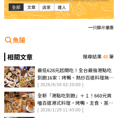
全部
文章
店家
達人
只顯示優惠
魚腸
相關文章
搜尋結果
48
筆
最低628元起開吃！全台最強港點吃
到飽16家：烤鴨、熱炒百道料理無限
| 2026/6/30 02:30:00 |
夾
全新「港點吃到飽」＋１！660元爽
嗑百道港式料理，烤鴨、主食、蒸點
| 2026/1/29 11:45:00 |
無限夾