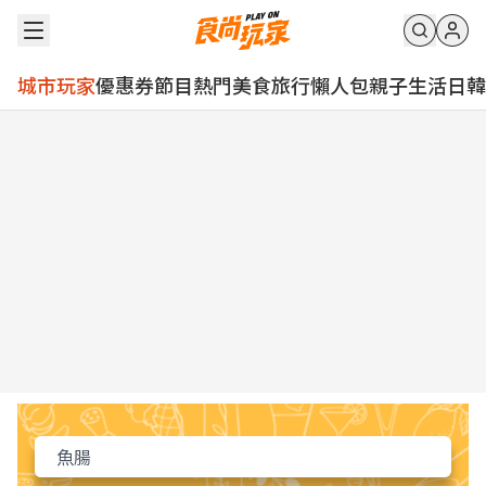
城市玩家
優惠券
節目
熱門
美食
旅行
懶人包
親子
生活
日韓