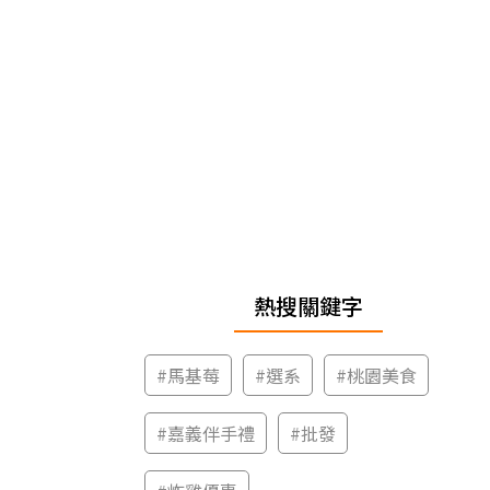
熱搜關鍵字
#
馬基莓
#
選系
#
桃園美食
#
嘉義伴手禮
#
批發