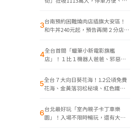
街」狂吸1113萬人，停車方便、特
色美食多
台南預約困難燒肉店插旗大安區！
3
和牛丼240元起，預告再開２分店、
地點曝光
全台首間「蠟筆小新電影旗艦
4
店」！１比１機器人爸爸、邪惡正
男，百款周邊買翻
全台７大向日葵花海！1.2公頃免費
5
花海、金黃落羽松秘境、紅色鐵橋
同框
台北最好玩「室內親子卡丁車樂
6
園」！入場不限時暢玩，還有大螢
幕Switch遊戲區