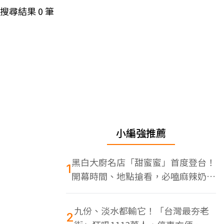
搜尋結果
0
筆
小編強推薦
黑白大廚名店「甜蜜蜜」首度登台！
1
開幕時間、地點搶看，必嗑麻辣奶油
蝦
九份、淡水都輸它！「台灣最夯老
2