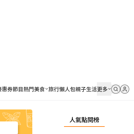
優惠券
節目
熱門
美食
旅行
懶人包
親子
生活
更多
人氣點閱榜