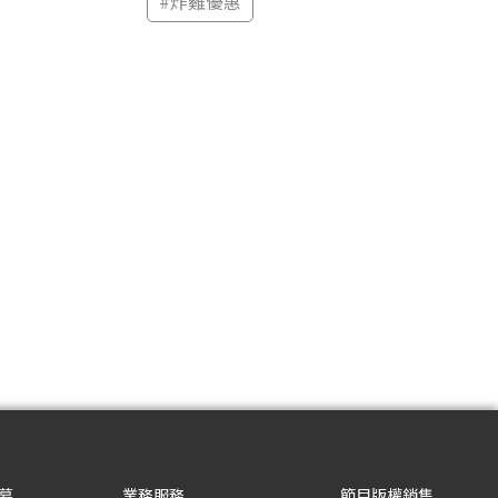
#
炸雞優惠
募
業務服務
節目版權銷售