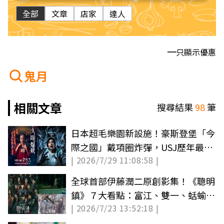
全部
文章
店家
達人
只顯示優惠
鬼月
相關文章
搜尋結果
98
筆
日本超毛樂園新設施！豪斯登堡「今
際之國」戴項圈炸彈，USJ歷年最多
| 2026/7/29 11:08:58 |
殭屍出籠
全球首部伊藤潤二原創影集！《聰明
鎮》７大看點：富江、雙一、蛞蝓少
| 2026/7/23 13:52:18 |
女真人化