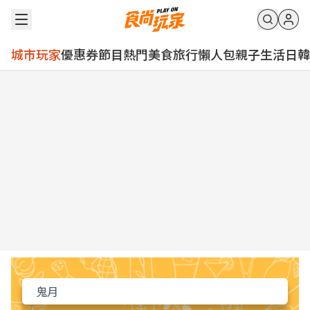
城市玩家
優惠券
節目
熱門
美食
旅行
懶人包
親子
生活
日韓