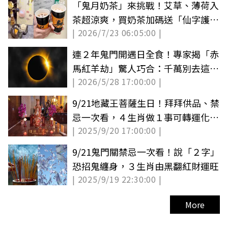
「鬼月奶茶」來挑戰！艾草、薄荷入
茶超涼爽，買奶茶加碼送「仙字護身
| 2026/7/23 06:05:00 |
符」
連２年鬼門開遇日全食！專家揭「赤
馬紅羊劫」驚人巧合：千萬別去這些
| 2026/5/28 17:00:00 |
地方
9/21地藏王菩薩生日！拜拜供品、禁
忌一次看，４生肖做１事可轉運化解
| 2025/9/20 17:00:00 |
是非
9/21鬼門關禁忌一次看！說「２字」
恐招鬼纏身，３生肖由黑翻紅財運旺
| 2025/9/19 22:30:00 |
More