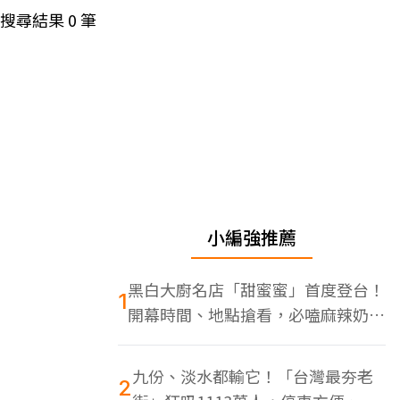
搜尋結果
0
筆
小編強推薦
黑白大廚名店「甜蜜蜜」首度登台！
1
開幕時間、地點搶看，必嗑麻辣奶油
蝦
九份、淡水都輸它！「台灣最夯老
2