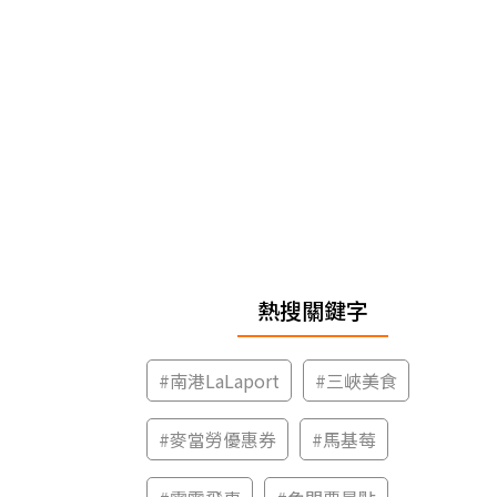
熱搜關鍵字
#
南港LaLaport
#
三峽美食
#
麥當勞優惠券
#
馬基莓