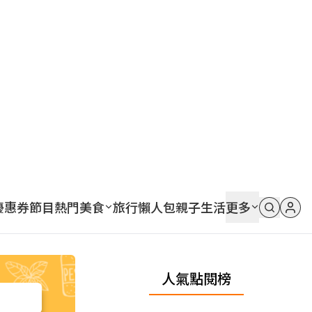
優惠券
節目
熱門
美食
旅行
懶人包
親子
生活
更多
人氣點閱榜