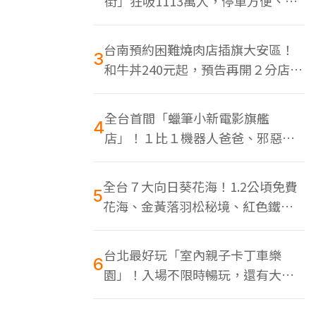
街」狂吸1113萬人，停車方便、特
色美食多
台南預約困難燒肉店插旗大安區！
3
和牛丼240元起，預告再開２分店、
地點曝光
全台首間「蠟筆小新電影旗艦
4
店」！１比１機器人爸爸、邪惡正
男，百款周邊買翻
全台７大向日葵花海！1.2公頃免費
5
花海、金黃落羽松秘境、紅色鐵橋
同框
台北最好玩「室內親子卡丁車樂
6
園」！入場不限時暢玩，還有大螢
幕Switch遊戲區