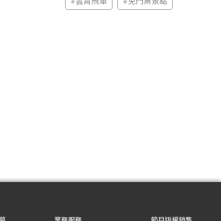
#
雲霄飛車
#
免門票景點
募
業務服務
節目版權銷售