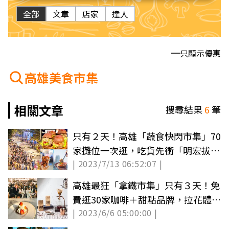
全部
文章
店家
達人
只顯示優惠
高雄美食市集
相關文章
搜尋結果
6
筆
只有２天！高雄「蔬食快閃市集」70
家攤位一次逛，吃貨先衝「明宏拔絲
| 2023/7/13 06:52:07 |
地瓜」
高雄最狂「拿鐵市集」只有３天！免
費逛30家咖啡＋甜點品牌，拉花體驗
| 2023/6/6 05:00:00 |
別錯過