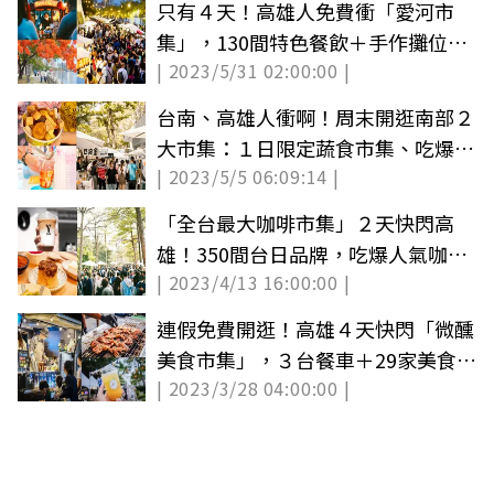
只有４天！高雄人免費衝「愛河市
集」，130間特色餐飲＋手作攤位一
| 2023/5/31 02:00:00 |
次逛爆
台南、高雄人衝啊！周末開逛南部２
大市集：１日限定蔬食市集、吃爆36
| 2023/5/5 06:09:14 |
家美食
「全台最大咖啡市集」２天快閃高
雄！350間台日品牌，吃爆人氣咖
| 2023/4/13 16:00:00 |
啡、排隊名店
連假免費開逛！高雄４天快閃「微醺
美食市集」，３台餐車＋29家美食一
| 2023/3/28 04:00:00 |
次吃爆