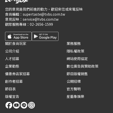
您的意見是我們前進的動力，歡迎來信或來電反映
食尚編輯：
supertaste@tvbs.com.tw
意見反映：
service@tvbs.com.tw
觀眾服務專線：
02-2656-1599
關於食尚玩家
業務服務
公司介紹
隱私權政策
人才招募
網站使用協定
企業動態
數位廣告與贊助政策
優惠券店家招募
節目版權銷售
創作者招募
公開招標
節目表
官方聲明
版權宣告
星藝象娛樂