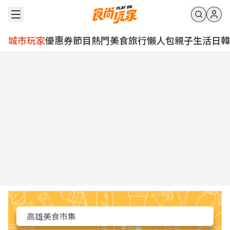
城市玩家
優惠券
節目
熱門
美食
旅行
懶人包
親子
生活
日韓