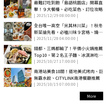
最難訂吃到飽「島語桃園店」開幕直
擊！９大餐檯、必吃菜色、訂位攻略
| 2025/12/29 08:00:00 |
全台唯一高空「米其林川菜」！秋冬
新菜搶先看，必嗑川味９宮格、燒乳
| 2025/11/28 04:00:00 |
鴿
錢都、三媽都輸了！平價小火鍋推薦
Top10，第２名王子麵、冰淇淋吃到
| 2025/10/27 17:00:00 |
飽
南港站美食18間！道地美式烤肉、巨
無霸水餃、CITYLINK南港餐廳推薦
| 2025/10/15 07:00:00 |
More