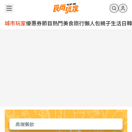
城市玩家
優惠券
節目
熱門
美食
旅行
懶人包
親子
生活
日韓