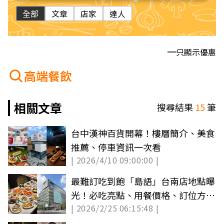
全部
文章
店家
達人
只顯示優惠
高端餐飲
相關文章
搜尋結果
15
筆
台中漢神百貨開幕！樓層簡介、美食
推薦、停車資訊一次看
| 2026/4/10 09:00:00 |
最難訂吃到飽「島語」台南店地點曝
光！必吃亮點、用餐價格、訂位方式
| 2026/2/25 06:15:48 |
搶先看