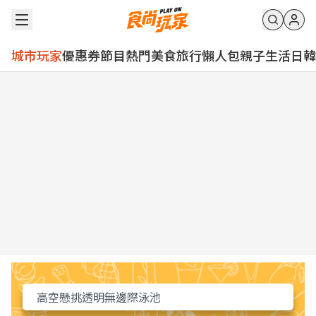
城市玩家
優惠券
節目
熱門
美食
旅行
懶人包
親子
生活
日韓