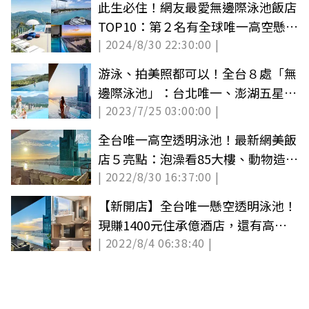
此生必住！網友最愛無邊際泳池飯店
TOP10：第２名有全球唯一高空懸挑
| 2024/8/30 22:30:00 |
透明泳池(中獎公布)
游泳、拍美照都可以！全台８處「無
邊際泳池」：台北唯一、澎湖五星級
| 2023/7/25 03:00:00 |
酒店
全台唯一高空透明泳池！最新網美飯
店５亮點：泡澡看85大樓、動物造型
| 2022/8/30 16:37:00 |
米其林餐
【新開店】全台唯一懸空透明泳池！
現賺1400元住承億酒店，還有高空
| 2022/8/4 06:38:40 |
酒吧可拍