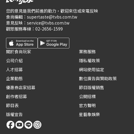
您的意見是我們前進的動力，歡迎來信或來電反映
食尚編輯：
supertaste@tvbs.com.tw
意見反映：
service@tvbs.com.tw
觀眾服務專線：
02-2656-1599
關於食尚玩家
業務服務
公司介紹
隱私權政策
人才招募
網站使用協定
企業動態
數位廣告與贊助政策
優惠券店家招募
節目版權銷售
創作者招募
公開招標
節目表
官方聲明
版權宣告
星藝象娛樂