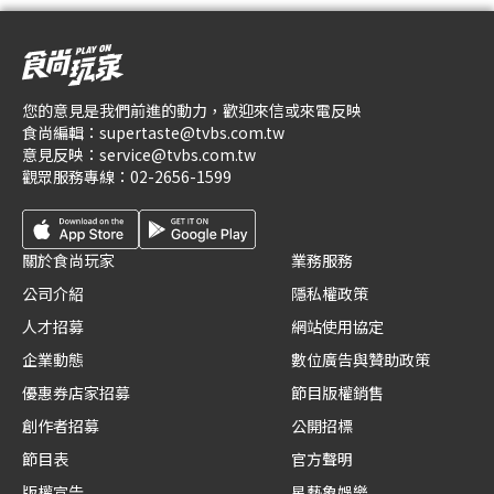
您的意見是我們前進的動力，歡迎來信或來電反映
食尚編輯：
supertaste@tvbs.com.tw
意見反映：
service@tvbs.com.tw
觀眾服務專線：
02-2656-1599
關於食尚玩家
業務服務
公司介紹
隱私權政策
人才招募
網站使用協定
企業動態
數位廣告與贊助政策
優惠券店家招募
節目版權銷售
創作者招募
公開招標
節目表
官方聲明
版權宣告
星藝象娛樂