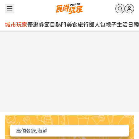
城市玩家
優惠券
節目
熱門
美食
旅行
懶人包
親子
生活
日韓