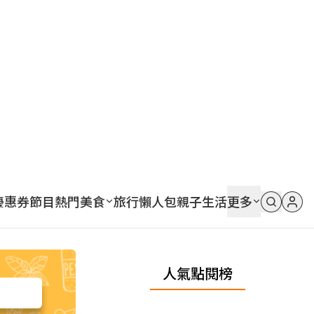
優惠券
節目
熱門
美食
旅行
懶人包
親子
生活
更多
人氣點閱榜