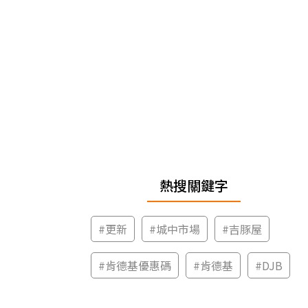
熱搜關鍵字
#
更新
#
城中市場
#
吉豚屋
#
肯德基優惠碼
#
肯德基
#
DJB