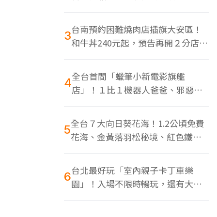
色美食多
台南預約困難燒肉店插旗大安區！
3
和牛丼240元起，預告再開２分店、
地點曝光
全台首間「蠟筆小新電影旗艦
4
店」！１比１機器人爸爸、邪惡正
男，百款周邊買翻
全台７大向日葵花海！1.2公頃免費
5
花海、金黃落羽松秘境、紅色鐵橋
同框
台北最好玩「室內親子卡丁車樂
6
園」！入場不限時暢玩，還有大螢
幕Switch遊戲區