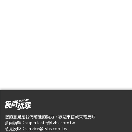
您的意見是我們前進的動力，歡迎來信或來電反映
食尚編輯：
supertaste@tvbs.com.tw
意見反映：
service@tvbs.com.tw