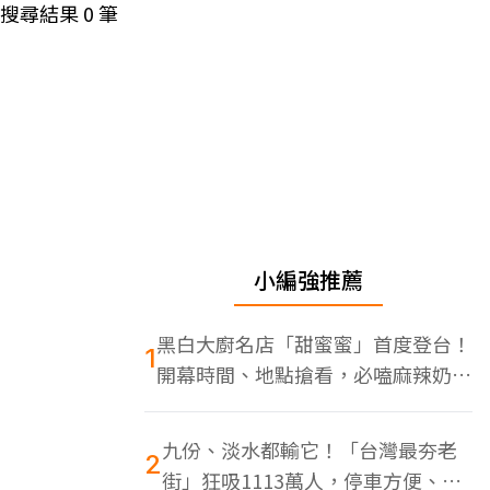
搜尋結果
0
筆
小編強推薦
黑白大廚名店「甜蜜蜜」首度登台！
1
開幕時間、地點搶看，必嗑麻辣奶油
蝦
九份、淡水都輸它！「台灣最夯老
2
街」狂吸1113萬人，停車方便、特