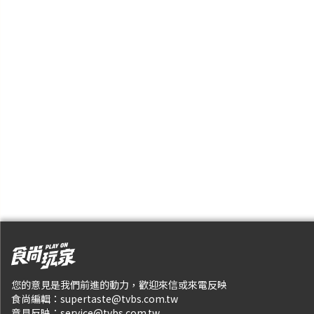
您的意見是我們前進的動力，歡迎來信或來電反映
食尚編輯：
supertaste@tvbs.com.tw
意見反映：
service@tvbs.com.tw