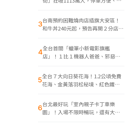
街」狂吸1113萬人，停車方便、特
色美食多
台南預約困難燒肉店插旗大安區！
3
和牛丼240元起，預告再開２分店、
地點曝光
全台首間「蠟筆小新電影旗艦
4
店」！１比１機器人爸爸、邪惡正
男，百款周邊買翻
全台７大向日葵花海！1.2公頃免費
5
花海、金黃落羽松秘境、紅色鐵橋
同框
台北最好玩「室內親子卡丁車樂
6
園」！入場不限時暢玩，還有大螢
幕Switch遊戲區