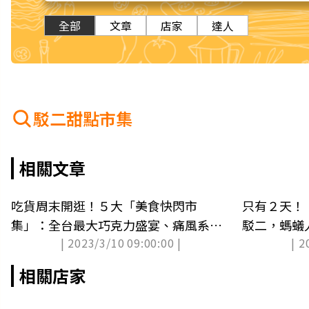
全部
文章
店家
達人
駁二甜點市集
相關文章
吃貨周末開逛！５大「美食快閃市
只有２天！
集」：全台最大巧克力盛宴、痛風系海
駁二，螞蟻
| 2023/3/10 09:00:00 |
| 2
鮮市集
演
相關店家