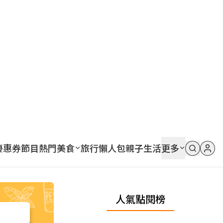
優惠券
節目
熱門
美食
旅行
懶人包
親子
生活
更多
人氣點閱榜