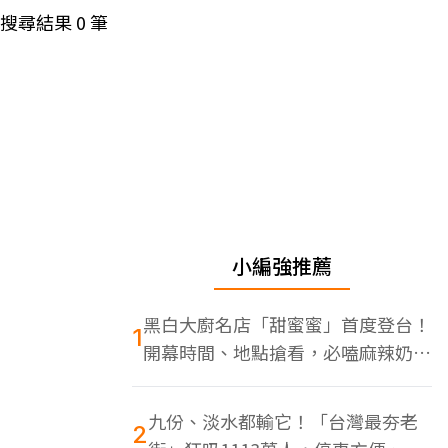
搜尋結果
0
筆
小編強推薦
黑白大廚名店「甜蜜蜜」首度登台！
1
開幕時間、地點搶看，必嗑麻辣奶油
蝦
九份、淡水都輸它！「台灣最夯老
2