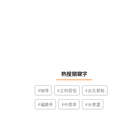
熱搜關鍵字
#
咖啡
#
立秋習俗
#
台北景點
#
福勝亭
#
中獎率
#
水煮蛋