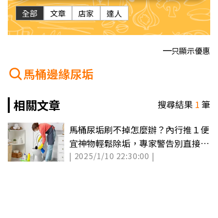
全部
文章
店家
達人
只顯示優惠
馬桶邊緣尿垢
相關文章
搜尋結果
1
筆
馬桶尿垢刷不掉怎麼辦？內行推１便
宜神物輕鬆除垢，專家警告別直接倒
| 2025/1/10 22:30:00 |
漂白水