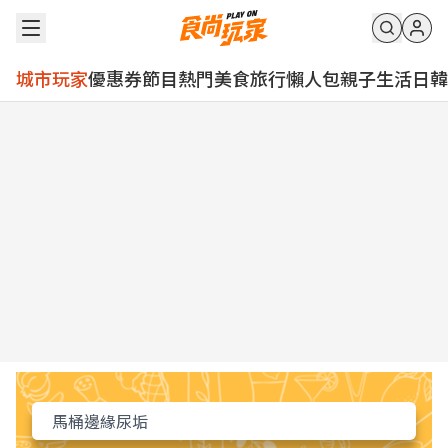
城市玩家
優惠券
節目
熱門
美食
旅行
懶人包
親子
生活
日韓