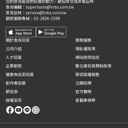
您的意見是我們前進的動力，歡迎來信或來電反映
食尚編輯：
supertaste@tvbs.com.tw
意見反映：
service@tvbs.com.tw
觀眾服務專線：
02-2656-1599
關於食尚玩家
業務服務
公司介紹
隱私權政策
人才招募
網站使用協定
企業動態
數位廣告與贊助政策
優惠券店家招募
節目版權銷售
創作者招募
公開招標
節目表
官方聲明
版權宣告
星藝象娛樂