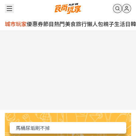
城市玩家
優惠券
節目
熱門
美食
旅行
懶人包
親子
生活
日韓