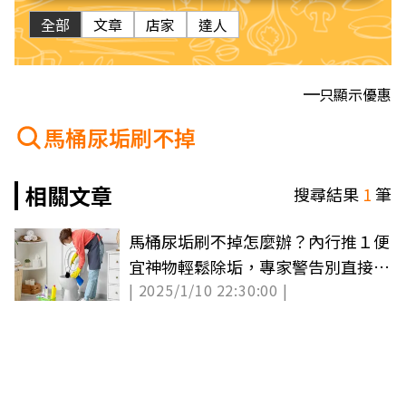
全部
文章
店家
達人
只顯示優惠
馬桶尿垢刷不掉
相關文章
搜尋結果
1
筆
馬桶尿垢刷不掉怎麼辦？內行推１便
宜神物輕鬆除垢，專家警告別直接倒
| 2025/1/10 22:30:00 |
漂白水