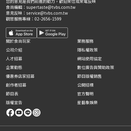
您的意見是我們前進的動力，歡迎來信或來電反映
食尚編輯：
supertaste@tvbs.com.tw
意見反映：
service@tvbs.com.tw
觀眾服務專線：
02-2656-1599
關於食尚玩家
業務服務
公司介紹
隱私權政策
人才招募
網站使用協定
企業動態
數位廣告與贊助政策
優惠券店家招募
節目版權銷售
創作者招募
公開招標
節目表
官方聲明
版權宣告
星藝象娛樂