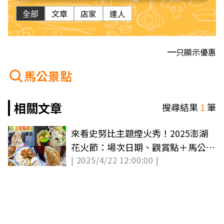
全部
文章
店家
達人
只顯示優惠
馬公景點
相關文章
搜尋結果
1
筆
來看史努比主題煙火秀！2025澎湖
花火節：場次日期、觀賞點＋馬公美
| 2025/4/22 12:00:00 |
食攻略