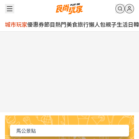
城市玩家
優惠券
節目
熱門
美食
旅行
懶人包
親子
生活
日韓