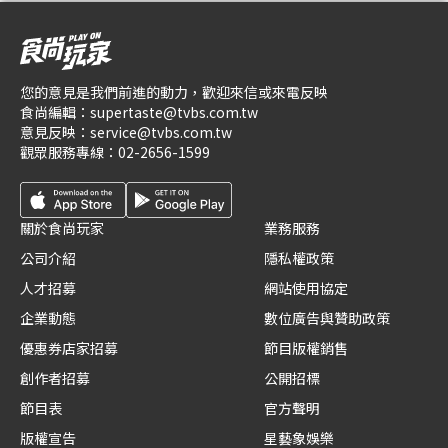
您的意見是我們前進的動力，歡迎來信或來電反映
食尚編輯：
supertaste@tvbs.com.tw
意見反映：
service@tvbs.com.tw
觀眾服務專線：
02-2656-1599
關於食尚玩家
業務服務
公司介紹
隱私權政策
人才招募
網站使用協定
企業動態
數位廣告與贊助政策
優惠券店家招募
節目版權銷售
創作者招募
公開招標
節目表
官方聲明
版權宣告
星藝象娛樂