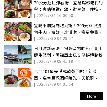
20公分超巨炸春捲！宜蘭爆款吃貨行
程：爽嗑鴨賞可頌、辦桌菜，住進森
| 2026/7/31 16:00:00 |
林玻璃屋
宜蘭平價燒肉吃到飽！399元無限提
供牛肉、海鮮、冰淇淋，壽星免費吃
| 2026/7/30 04:29:57 |
牛舌
日月潭新玩法！搭靜音電動船、湖上
慶生派對，再騎單車玩５條秘境路線
| 2026/7/29 08:45:19 |
台北101最美港式飲茶回歸！新菜
單、高空景觀酒吧曝光，天鵝酥、金
| 2026/7/29 04:05:54 |
魚餃必吃
More