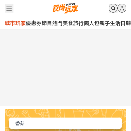
城市玩家
優惠券
節目
熱門
美食
旅行
懶人包
親子
生活
日韓