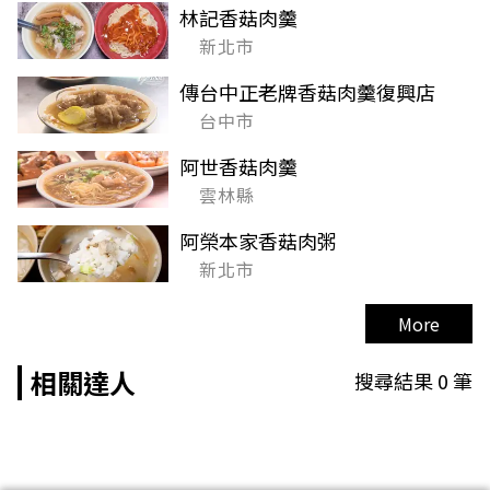
林記香菇肉羹
新北市
傳台中正老牌香菇肉羹復興店
台中市
阿世香菇肉羹
雲林縣
阿榮本家香菇肉粥
新北市
More
相關達人
搜尋結果
0
筆