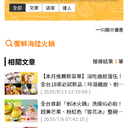
全部
文章
店家
達人
只顯示優惠
饗鮮海陸火鍋
相關文章
搜尋結果
3
筆
【本月推薦新菜單】沒吃過就落伍！
全台18家必試新品：咔滋雞皮、剉冰
| 2020/8/13 12:30:00 |
火鍋
全台首創「剉冰火鍋」洗版IG必拍！
超美芒果、粉紅色「雪花冰」整碗倒
| 2020/7/6 07:42:10 |
進火鍋吃