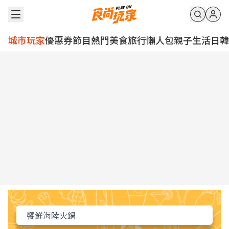
城市玩家
優惠券
節目
熱門
美食
旅行
懶人包
親子
生活
日韓