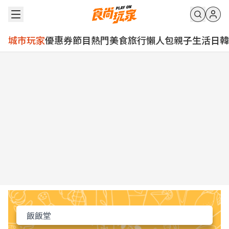
城市玩家
優惠券
節目
熱門
美食
旅行
懶人包
親子
生活
日韓