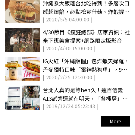
沖繩系大飯糰台北吃得到！多層次口
感超爆餡，必點松露什菇、炸蝦握飯
| 2020/5/5 04:00:00 |
丸
4/30節目《瘋狂總部》店家資訊：社
畜下班美食提案+網路限定版影音
| 2020/4/30 15:00:00 |
IG火紅「沖繩飯糰」包炸蝦天婦羅，
丹麥獨特口味「雷神熱狗堡」，9款
| 2020/2/25 12:30:00 |
「爆品」試吃免費抽
台北人真的是等hen久！遠百信義
A13試營運就在明天，「各樓層」解
| 2019/12/24 05:23:43 |
鎖搶先逛
More