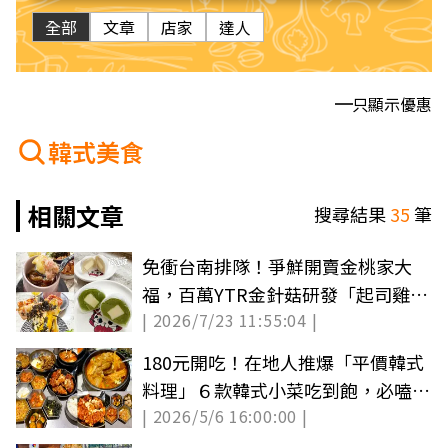
全部
文章
店家
達人
只顯示優惠
韓式美食
相關文章
搜尋結果
35
筆
免衝台南排隊！爭鮮開賣金桃家大
福，百萬YTR金針菇研發「起司雞」
| 2026/7/23 11:55:04 |
必吃
180元開吃！在地人推爆「平價韓式
料理」６款韓式小菜吃到飽，必嗑爆
| 2026/5/6 16:00:00 |
汁炸雞