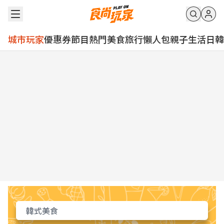
城市玩家
優惠券
節目
熱門
美食
旅行
懶人包
親子
生活
日韓