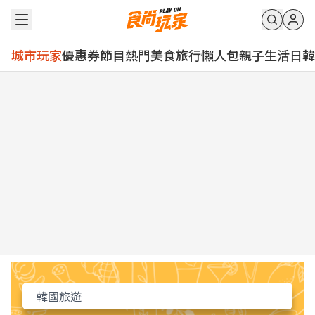
城市玩家
優惠券
節目
熱門
美食
旅行
懶人包
親子
生活
日韓