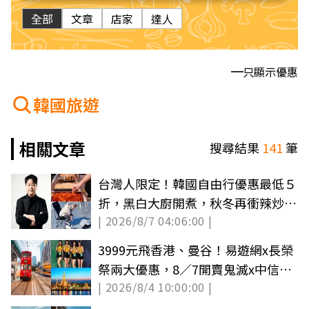
全部
文章
店家
達人
只顯示優惠
韓國旅遊
相關文章
搜尋結果
141
筆
台灣人限定！韓國自由行優惠最低５
折，黑白大廚開煮，秋冬再衝辣炒年
| 2026/8/7 04:06:00 |
糕節、鱒魚節
3999元飛香港、曼谷！易遊網x長榮
祭兩大優惠，8／7開賣鬼滅x中信兄
| 2026/8/4 10:00:00 |
弟VIP套票