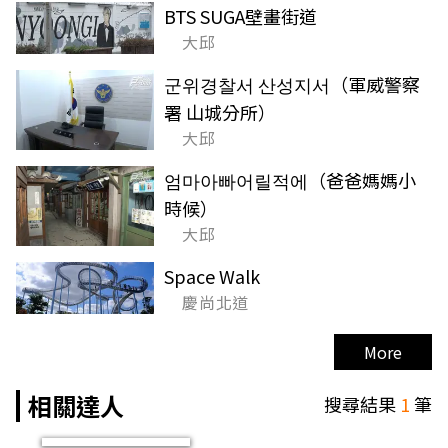
BTS SUGA壁畫街道
大邱
군위경찰서 산성지서（軍威警察
署 山城分所）
大邱
엄마아빠어릴적에（爸爸媽媽小
時候）
大邱
Space Walk
慶尚北道
More
相關達人
搜尋結果
1
筆