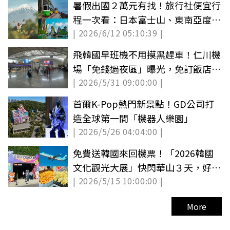
暑假出國２萬元有找！旅行社便宜行
程一次看：日本富士山、東南亞度假
| 2026/6/12 05:10:39 |
免３萬
飛韓國早班機不用摸黑趕車！仁川機
場「免錢過夜區」曝光，免訂飯店、
| 2026/5/31 09:00:00 |
躺著睡到登機
首爾K-Pop熱門新景點！GD公司打
造全球第一間「機器人樂園」
| 2026/5/26 04:04:00 |
免費送韓國來回機票！「2026韓國
文化觀光大展」快閃華山３天，好康
| 2026/5/15 10:00:00 |
攻略看這
More