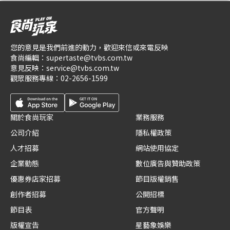
您的意見是我們前進的動力，歡迎來信或來電反映
食尚編輯：
supertaste@tvbs.com.tw
意見反映：
service@tvbs.com.tw
觀眾服務專線：
02-2656-1599
關於食尚玩家
業務服務
公司介紹
隱私權政策
人才招募
網站使用協定
企業動態
數位廣告與贊助政策
優惠券店家招募
節目版權銷售
創作者招募
公開招標
節目表
官方聲明
版權宣告
星藝象娛樂