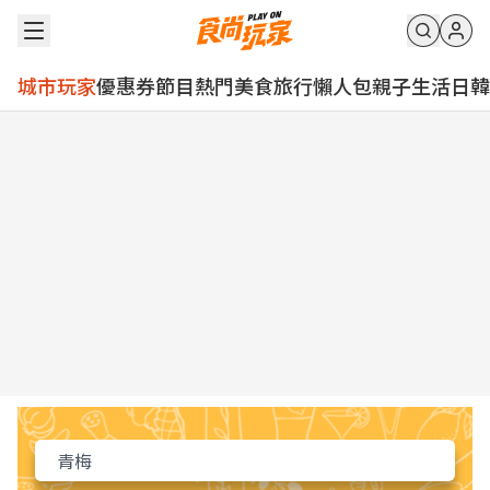
城市玩家
優惠券
節目
熱門
美食
旅行
懶人包
親子
生活
日韓