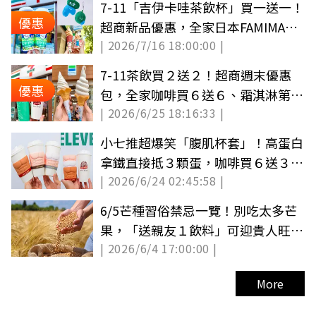
7-11「吉伊卡哇茶飲杯」買一送一！
優惠
超商新品優惠，全家日本FAMIMA登
| 2026/7/16 18:00:00 |
台、霜淇淋６元
7-11茶飲買２送２！超商週末優惠
優惠
包，全家咖啡買６送６、霜淇淋第２
| 2026/6/25 18:16:33 |
支６元
小七推超爆笑「腹肌杯套」！高蛋白
拿鐵直接抵３顆蛋，咖啡買６送３、
| 2026/6/24 02:45:58 |
39元杯套
6/5芒種習俗禁忌一覽！別吃太多芒
果，「送親友１飲料」可迎貴人旺財
| 2026/6/4 17:00:00 |
運
More