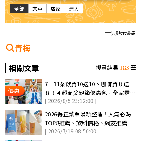
全部
文章
店家
達人
只顯示優惠
青梅
相關文章
搜尋結果
183
筆
7－11茶飲買10送10、咖啡買８送
優惠
８！４超商父親節優惠包，全家霜淇
| 2026/8/5 23:12:00 |
淋６折吃
2026得正菜單最新整理！人氣必喝
TOP8推薦、飲料價格、網友推薦與
| 2026/7/19 08:50:00 |
全台門市