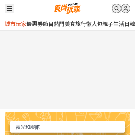
城市玩家
優惠券
節目
熱門
美食
旅行
懶人包
親子
生活
日韓