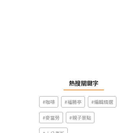
熱搜關鍵字
#
咖啡
#
福勝亭
#
編輯精選
#
麥當勞
#
親子景點