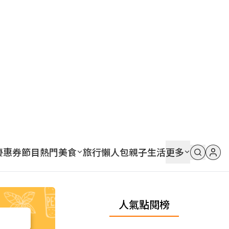
優惠券
節目
熱門
美食
旅行
懶人包
親子
生活
更多
人氣點閱榜