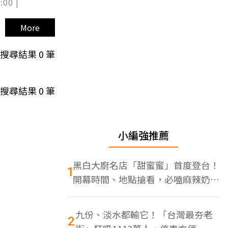
:00 |
More
搜尋結果
0
筆
搜尋結果
0
筆
小編強推薦
黑白大廚名店「甜蜜蜜」首度登台！
1
開幕時間、地點搶看，必嗑麻辣奶油
蝦
九份、淡水都輸它！「台灣最夯老
2