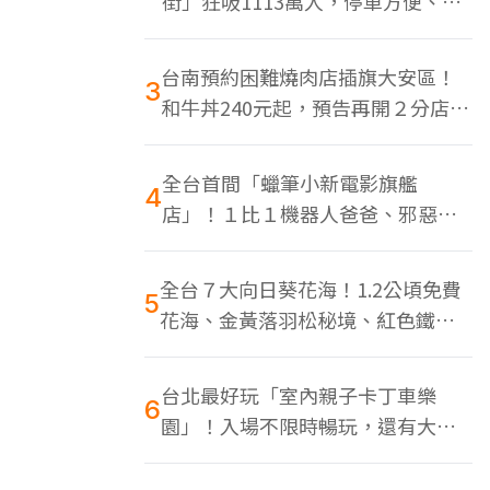
街」狂吸1113萬人，停車方便、特
色美食多
台南預約困難燒肉店插旗大安區！
3
和牛丼240元起，預告再開２分店、
地點曝光
全台首間「蠟筆小新電影旗艦
4
店」！１比１機器人爸爸、邪惡正
男，百款周邊買翻
全台７大向日葵花海！1.2公頃免費
5
花海、金黃落羽松秘境、紅色鐵橋
同框
台北最好玩「室內親子卡丁車樂
6
園」！入場不限時暢玩，還有大螢
幕Switch遊戲區