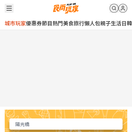
城市玩家
優惠券
節目
熱門
美食
旅行
懶人包
親子
生活
日韓