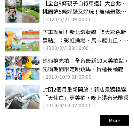
【全台9條親子自行車道】大台北、
桃園這5條好騎又好玩！玻璃景觀平
| 2020/5/27 09:00:00 |
台拍美照、過隧道賞海景
下車就到！新北環狀線「5大彩色新
景點」：彩虹操場、馬卡龍山丘、Q
| 2020/2/3 09:10:00 |
龍公園
連假搶先拍！全台最新10大美拍點，
先衝期間限定跳跳馬、貨櫃長頸鹿
| 2019/10/9 01:00:00 |
封閉2個月重新開放！新店景觀橋變
「天使白」更美拍，晚上還有光雕秀
| 2019/9/19 02:00:00 |
More