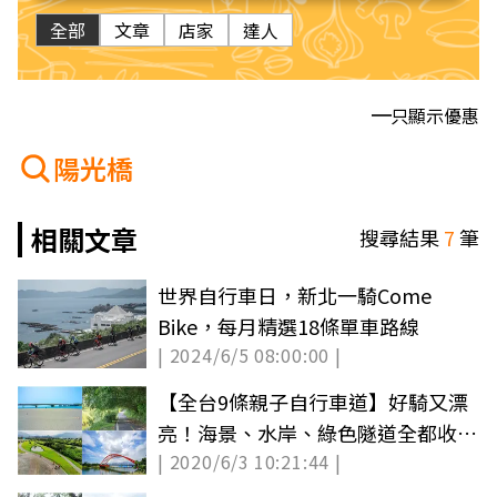
全部
文章
店家
達人
只顯示優惠
陽光橋
相關文章
搜尋結果
7
筆
世界自行車日，新北一騎Come
Bike，每月精選18條單車路線
| 2024/6/5 08:00:00 |
【全台9條親子自行車道】好騎又漂
亮！海景、水岸、綠色隧道全都收，
| 2020/6/3 10:21:44 |
週末出遊要筆記