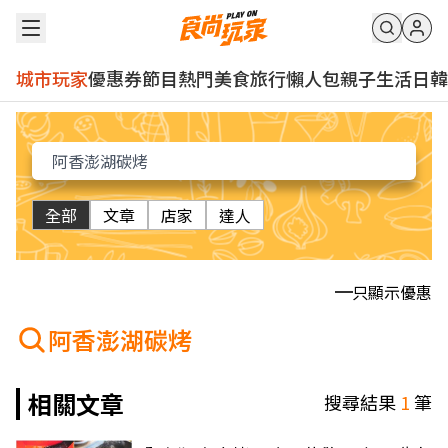
城市玩家
優惠券
節目
熱門
美食
旅行
懶人包
親子
生活
日韓
全部
文章
店家
達人
只顯示優惠
阿香澎湖碳烤
相關文章
搜尋結果
1
筆