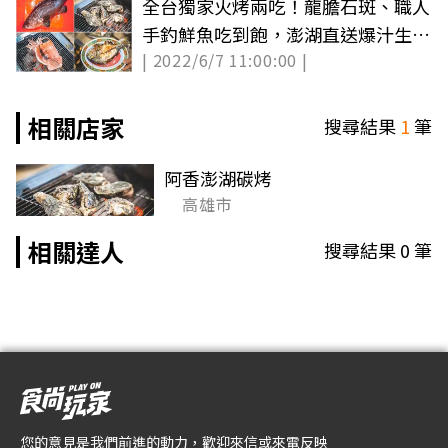
全台獨家火烤兩吃！龍膽石斑、職人
手釣鮮魚吃到飽，澎湖直送爆汁生蠔
| 2022/6/7 11:00:00 |
也必搶
相關店家
搜尋結果
1
筆
阿香澎湖碳烤
高雄市
相關達人
搜尋結果
0
筆
您的意見是我們前進的動力，歡迎來信或來電反映