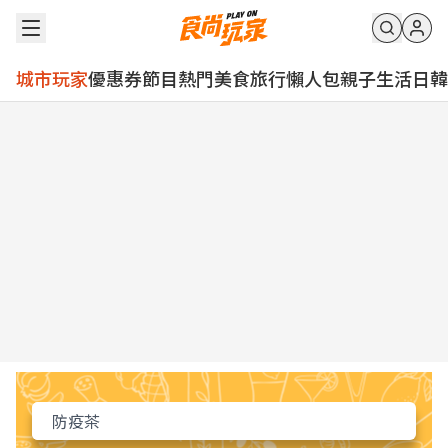
城市玩家
優惠券
節目
熱門
美食
旅行
懶人包
親子
生活
日韓