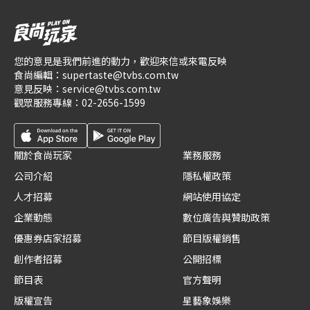
您的意見是我們前進的動力，歡迎來信或來電反映
食尚編輯：
supertaste@tvbs.com.tw
意見反映：
service@tvbs.com.tw
觀眾服務專線：
02-2656-1599
關於食尚玩家
業務服務
公司介紹
隱私權政策
人才招募
網站使用協定
企業動態
數位廣告與贊助政策
優惠券店家招募
節目版權銷售
創作者招募
公開招標
節目表
官方聲明
版權宣告
星藝象娛樂