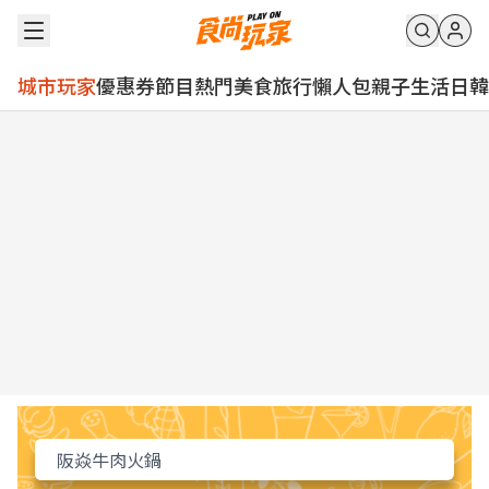
城市玩家
優惠券
節目
熱門
美食
旅行
懶人包
親子
生活
日韓