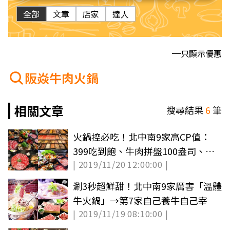
全部
文章
店家
達人
只顯示優惠
阪焱牛肉火鍋
相關文章
搜尋結果
6
筆
火鍋控必吃！北中南9家高CP值：
399吃到飽、牛肉拼盤100盎司、小
| 2019/11/20 12:00:00 |
卷奶香鍋鋪金箔
涮3秒超鮮甜！北中南9家厲害「溫體
牛火鍋」→第7家自己養牛自己宰
| 2019/11/19 08:10:00 |