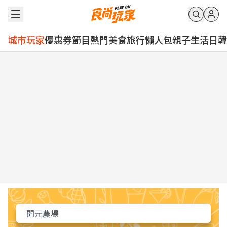
城市玩家
優惠券
節目
熱門
美食
旅行
懶人包
親子
生活
日韓