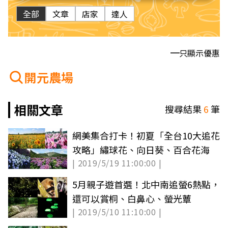
全部
文章
店家
達人
只顯示優惠
開元農場
相關文章
搜尋結果
6
筆
網美集合打卡！初夏「全台10大追花
攻略」繡球花、向日葵、百合花海
| 2019/5/19 11:00:00 |
5月親子遊首選！北中南追螢6熱點，
還可以賞桐、白鼻心、螢光蕈
| 2019/5/10 11:10:00 |