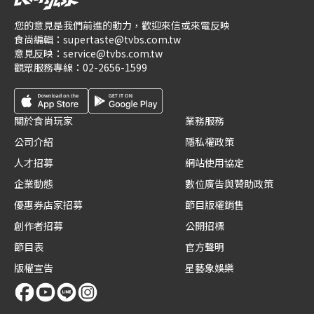
您的意見是我們前進的動力，歡迎來信或來電反映
食尚編輯：
supertaste@tvbs.com.tw
意見反映：
service@tvbs.com.tw
觀眾服務專線：
02-2656-1599
關於食尚玩家
業務服務
公司介紹
隱私權政策
人才招募
網站使用協定
企業動態
數位廣告與贊助政策
優惠券店家招募
節目版權銷售
創作者招募
公開招標
節目表
官方聲明
版權宣告
星藝象娛樂