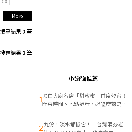
:00 |
More
搜尋結果
0
筆
搜尋結果
0
筆
小編強推薦
黑白大廚名店「甜蜜蜜」首度登台！
1
開幕時間、地點搶看，必嗑麻辣奶油
蝦
九份、淡水都輸它！「台灣最夯老
2