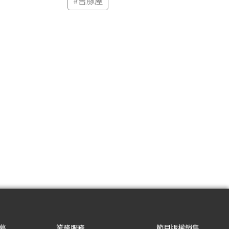
#
吉豚屋
募
業務服務
節目版權銷售