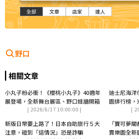
全部
文章
店家
達人
野口
相關文章
小丸子粉必衝！《櫻桃小丸子》40週年
迪士尼海洋
展登場，全新舞台展區、野口娃牆開箱
園排行榜，
| 2026/6/17 10:00:00 |
| 2
新版日幣要上路了！日本自助旅行５大
「寶可夢關
注意，碰到「這情況」恐是詐騙
賣樂園全新