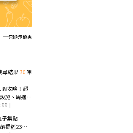
只顯示優惠
搜尋結果
30
筆
入園攻略！超
樂設施、周邊票
:00 |
丸子集點
納提籃23款