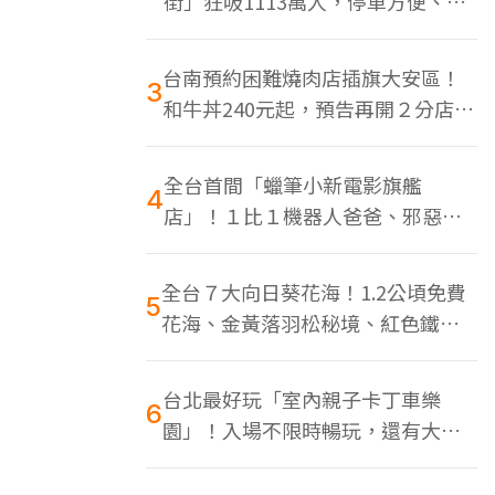
街」狂吸1113萬人，停車方便、特
色美食多
台南預約困難燒肉店插旗大安區！
3
和牛丼240元起，預告再開２分店、
地點曝光
全台首間「蠟筆小新電影旗艦
4
店」！１比１機器人爸爸、邪惡正
男，百款周邊買翻
全台７大向日葵花海！1.2公頃免費
5
花海、金黃落羽松秘境、紅色鐵橋
同框
台北最好玩「室內親子卡丁車樂
6
園」！入場不限時暢玩，還有大螢
幕Switch遊戲區