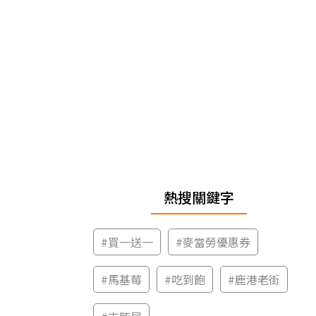
熱搜關鍵字
#
買一送一
#
麥當勞優惠券
#
馬基莓
#
吃到飽
#
鹿港老街