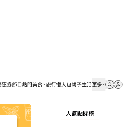
優惠券
節目
熱門
美食
旅行
懶人包
親子
生活
更多
人氣點閱榜