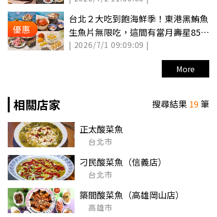
台北２大吃到飽海鮮季！東港黑鮪魚
優惠
生魚片無限吃，這間有當月壽星85折
| 2026/7/1 09:09:09 |
優惠
More
相關店家
搜尋結果
19
筆
正太酸菜魚
台北市
刁民酸菜魚（信義店）
台北市
築間酸菜魚（高雄岡山店）
高雄市