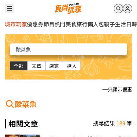
城市玩家
優惠券
節目
熱門
美食
旅行
懶人包
親子
生活
日韓
全部
文章
店家
達人
只顯示優惠
酸菜魚
相關文章
搜尋結果
189
筆