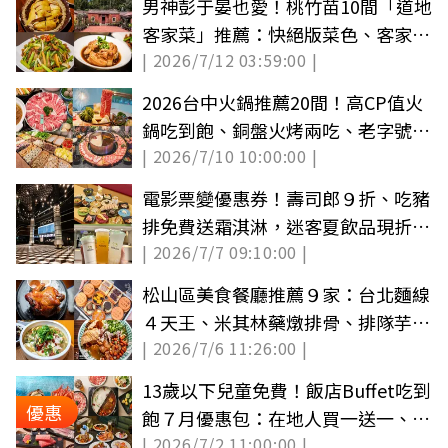
男神彭于晏也愛！桃竹苗10間「道地
客家菜」推薦：快絕版菜色、客家麻
| 2026/7/12 03:59:00 |
辣鍋
2026台中火鍋推薦20間！高CP值火
鍋吃到飽、銅盤火烤兩吃、老字號石
| 2026/7/10 10:00:00 |
頭鍋
電影票變優惠券！壽司郎９折、吃豬
排免費送霜淇淋，迷客夏飲品現折５
| 2026/7/7 09:10:00 |
元
松山區美食餐廳推薦９家：台北麵線
４天王、米其林藥燉排骨、排隊芋頭
| 2026/7/6 11:26:00 |
酥
13歲以下兒童免費！飯店Buffet吃到
優惠
飽７月優惠包：在地人買一送一、壽
| 2026/7/2 11:00:00 |
星優惠