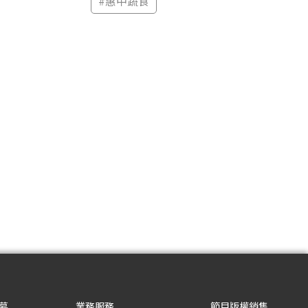
#
惠中蔬食
募
業務服務
節目版權銷售