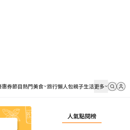
優惠券
節目
熱門
美食
旅行
懶人包
親子
生活
更多
人氣點閱榜