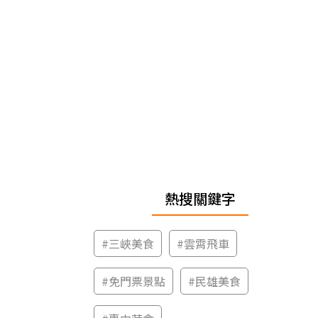
熱搜關鍵字
#
三峽美食
#
雲霄飛車
#
免門票景點
#
民雄美食