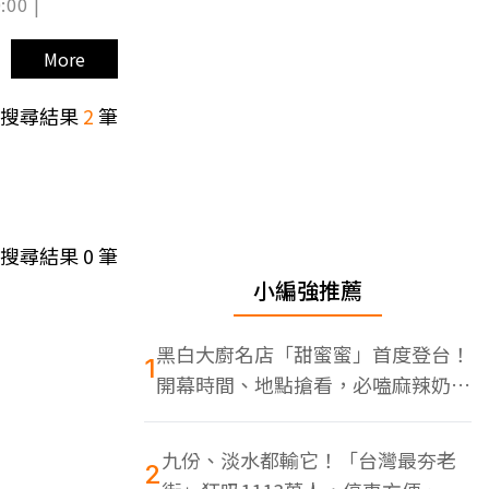
:00 |
More
搜尋結果
2
筆
搜尋結果
0
筆
小編強推薦
黑白大廚名店「甜蜜蜜」首度登台！
1
開幕時間、地點搶看，必嗑麻辣奶油
蝦
九份、淡水都輸它！「台灣最夯老
2