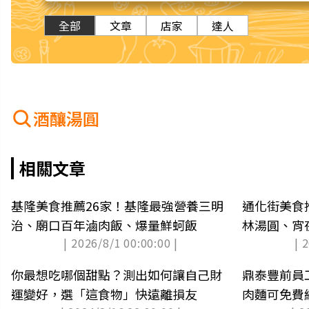
全部
文章
店家
達人
酒釀湯圓
相關文章
基隆美食推薦26家！基隆最強營養三明
通化街美食
治、廟口百年滷肉飯、爆量鮮蚵飯
林湯圓、宵
| 2026/8/1 00:00:00 |
| 
你最想吃哪個甜點？測出如何讓自己財
鼎泰豐前員
運變好，選「這食物」快遠離損友
肉麵可免費