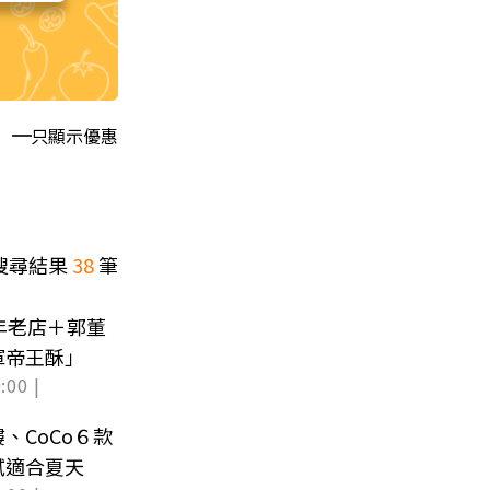
只顯示優惠
搜尋結果
38
筆
年老店＋郭董
軍帝王酥」
:00 |
、CoCo６款
膩適合夏天