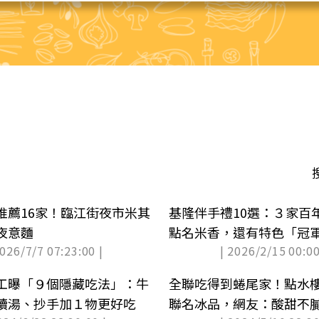
推薦16家！臨江街夜市米其
基隆伴手禮10選：３家百
夜意麵
點名米香，還有特色「冠
2026/7/7 07:23:00 |
| 2026/2/15 00:00
工曝「９個隱藏吃法」：牛
全聯吃得到蜷尾家！點水樓
續湯、抄手加１物更好吃
聯名冰品，網友：酸甜不