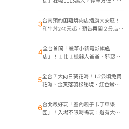
街」狂吸1113萬人，停車方便、特
色美食多
台南預約困難燒肉店插旗大安區！
3
和牛丼240元起，預告再開２分店、
地點曝光
全台首間「蠟筆小新電影旗艦
4
店」！１比１機器人爸爸、邪惡正
男，百款周邊買翻
全台７大向日葵花海！1.2公頃免費
5
花海、金黃落羽松秘境、紅色鐵橋
同框
台北最好玩「室內親子卡丁車樂
6
園」！入場不限時暢玩，還有大螢
幕Switch遊戲區